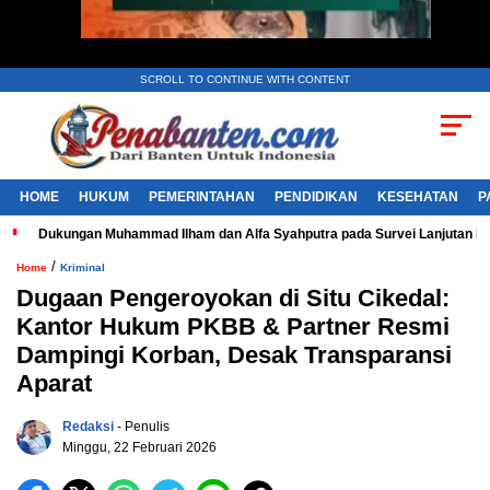
SCROLL TO CONTINUE WITH CONTENT
HOME
HUKUM
PEMERINTAHAN
PENDIDIKAN
KESEHATAN
P
Dukungan Muhammad Ilham dan Alfa Syahputra pada Survei Lanjutan 
/
Home
Kriminal
Dugaan Pengeroyokan di Situ Cikedal:
Kantor Hukum PKBB & Partner Resmi
Dampingi Korban, Desak Transparansi
Aparat
Redaksi
- Penulis
Minggu, 22 Februari 2026