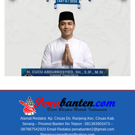
Alamat Redaksi: Kp. Ciruas Ds. Ranjeng Kec. Ciruas Kab.
Serang – Provinsi Banten No Telpon : 081383903473 –
087887542920 Email Redaksi penabanten2@gmail.com
Penanur.ramadhani@yahoo.com