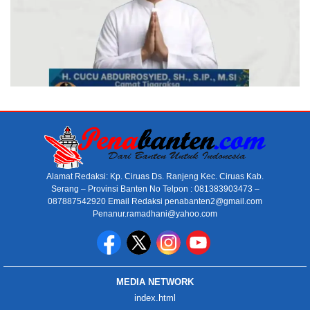
Alamat Redaksi: Kp. Ciruas Ds. Ranjeng Kec. Ciruas Kab.
Serang – Provinsi Banten No Telpon : 081383903473 –
087887542920 Email Redaksi penabanten2@gmail.com
Penanur.ramadhani@yahoo.com
MEDIA NETWORK
index.html