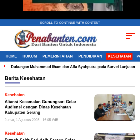
SCROLL TO CONTINUE WITH CONTENT
HOME
HUKUM
PEMERINTAHAN
PENDIDIKAN
KESEHATAN
P
Dukungan Muhammad Ilham dan Alfa Syahputra pada Survei Lanjutan 
Berita
Kesehatan
Kesehatan
Aliansi Kecamatan Gunungsari Gelar
Audiensi dengan Dinas Kesehatan
Kabupaten Serang
Jumat, 1 Agustus 2025 - 16:05 WIB
Kesehatan