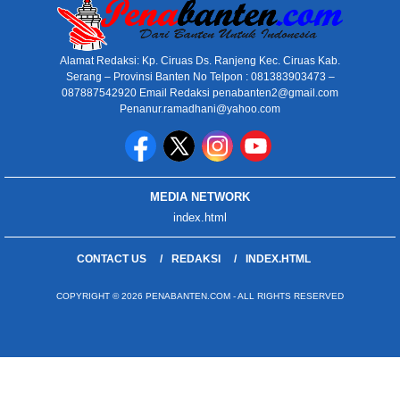
Alamat Redaksi: Kp. Ciruas Ds. Ranjeng Kec. Ciruas Kab.
Serang – Provinsi Banten No Telpon : 081383903473 –
087887542920 Email Redaksi penabanten2@gmail.com
Penanur.ramadhani@yahoo.com
MEDIA NETWORK
index.html
CONTACT US
REDAKSI
INDEX.HTML
COPYRIGHT © 2026 PENABANTEN.COM - ALL RIGHTS RESERVED