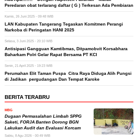
Peredaran obat terlarang daftar ( G ) Terkesan Ada Pembiaran
Kamis, 26 Juni 2025 - 09:48 WIB
LAN Kabupaten Tangerang Tegaskan Komitmen Perangi
Narkoba di Peringatan HANI 2025
Selasa, 3 Juni 2025 - 20:10 WIB
Antisipasi Gangguan Kamtibmas, Ditpamobvit Korsabhara
Baharkam Polri Gelar Rapat Bersama PT KCI
Senin, 21 April 2025 - 19:23 WIB
Perumahan Elit Taman Puspa Citra Raya Diduga Alih Pungsi
di Jadikan pergudangan Dan Tempat Karoke
BERITA TERABRU
MBG
Dugaan Permasalahan Limbah SPPG
Saketi, FORJA Banten Dorong BGN
Lakukan Audit dan Evaluasi Korcam
Sabtu, 8 Agu 2026 - 00:49 WIB