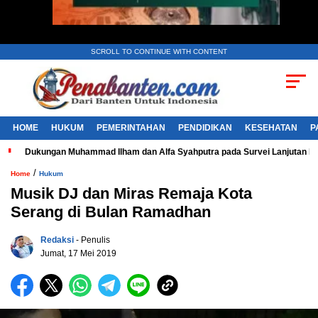
SCROLL TO CONTINUE WITH CONTENT
HOME
HUKUM
PEMERINTAHAN
PENDIDIKAN
KESEHATAN
P
Dukungan Muhammad Ilham dan Alfa Syahputra pada Survei Lanjutan 
/
Home
Hukum
Musik DJ dan Miras Remaja Kota
Serang di Bulan Ramadhan
Redaksi
- Penulis
Jumat, 17 Mei 2019