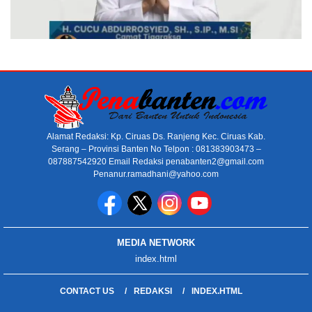
Alamat Redaksi: Kp. Ciruas Ds. Ranjeng Kec. Ciruas Kab.
Serang – Provinsi Banten No Telpon : 081383903473 –
087887542920 Email Redaksi penabanten2@gmail.com
Penanur.ramadhani@yahoo.com
MEDIA NETWORK
index.html
CONTACT US
REDAKSI
INDEX.HTML