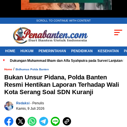
SCROLL TO CONTINUE WITH CONTENT
HOME
HUKUM
PEMERINTAHAN
PENDIDIKAN
KESEHATAN
P
Dukungan Muhammad Ilham dan Alfa Syahputra pada Survei Lanjutan 
/
Home
Bidhumas Polda Banten
Bukan Unsur Pidana, Polda Banten
Resmi Hentikan Laporan Terhadap Wali
Kota Serang Soal SDN Kuranji
Redaksi
- Penulis
Kamis, 9 Juli 2026