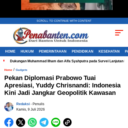
SCROLL TO CONTINUE WITH CONTENT
HOME
HUKUM
PEMERINTAHAN
PENDIDIKAN
KESEHATAN
P
Dukungan Muhammad Ilham dan Alfa Syahputra pada Survei Lanjutan 
/
Home
Gadgets
Pekan Diplomasi Prabowo Tuai
Apresiasi, Yuddy Chrisnandi: Indonesia
Kini Jadi Jangkar Geopolitik Kawasan
Redaksi
- Penulis
Kamis, 9 Juli 2026