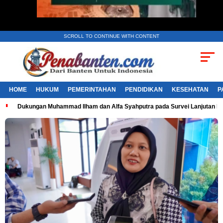
SCROLL TO CONTINUE WITH CONTENT
HOME
HUKUM
PEMERINTAHAN
PENDIDIKAN
KESEHATAN
P
Dukungan Muhammad Ilham dan Alfa Syahputra pada Survei Lanjutan 