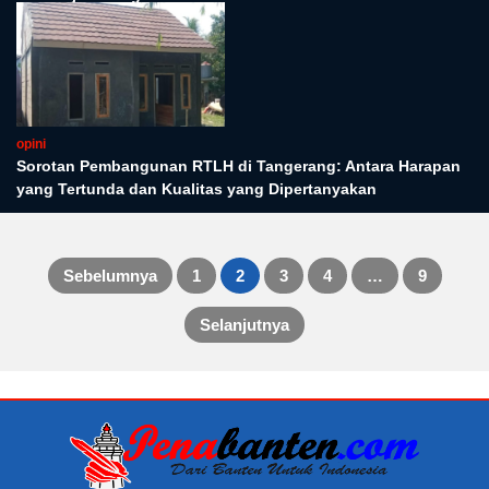
opini
Sorotan Pembangunan RTLH di Tangerang: Antara Harapan
yang Tertunda dan Kualitas yang Dipertanyakan
Sebelumnya
1
2
3
4
…
9
Paginasi
Selanjutnya
pos