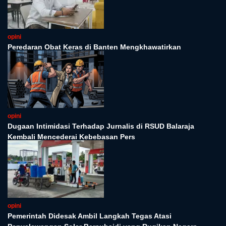
opini
Peredaran Obat Keras di Banten Mengkhawatirkan
opini
Dugaan Intimidasi Terhadap Jurnalis di RSUD Balaraja
Kembali Mencederai Kebebasan Pers
opini
Pemerintah Didesak Ambil Langkah Tegas Atasi