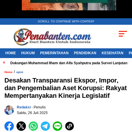
SCROLL TO CONTINUE WITH CONTENT
HOME
HUKUM
PEMERINTAHAN
PENDIDIKAN
KESEHATAN
P
Dukungan Muhammad Ilham dan Alfa Syahputra pada Survei Lanjutan 
/
Home
opini
Desakan Transparansi Ekspor, Impor,
dan Pengembalian Aset Korupsi: Rakyat
Mempertanyakan Kinerja Legislatif
Redaksi
- Penulis
Sabtu, 26 Juli 2025