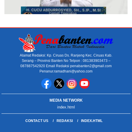
Alamat Redaksi: Kp. Ciruas Ds. Ranjeng Kec. Ciruas Kab.
Serang – Provinsi Banten No Telpon : 081383903473 –
087887542920 Email Redaksi penabanten2@gmail.com
Penanur.ramadhani@yahoo.com
MEDIA NETWORK
index.html
CONTACT US
REDAKSI
INDEX.HTML