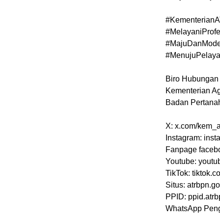
#Kementerian
#MelayaniProfe
#MajuDanMode
#MenujuPelay
Biro Hubungan 
Kementerian Ag
Badan Pertana
X: x.com/kem_a
Instagram: ins
Fanpage faceb
Youtube: you
TikTok: tiktok
Situs: atrbpn.go
PPID: ppid.atrb
WhatsApp Peng