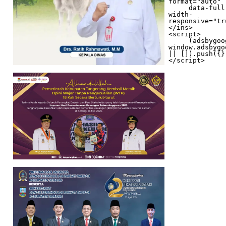
format="auto"

     data-full-
width-
responsive="tr
</ins>

<script>

     (adsbygoogle = 
window.adsbygo
|| []).push({})
</script>