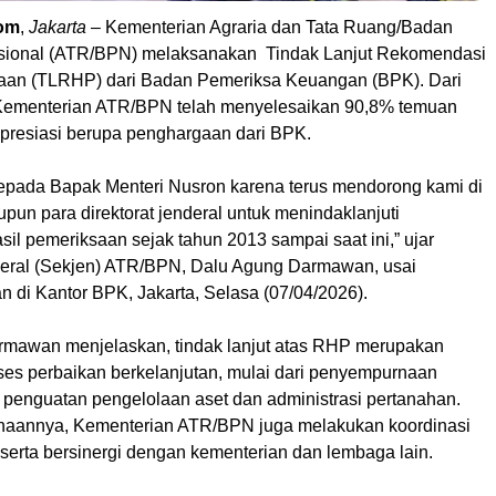
om
,
Jakarta
– Kementerian Agraria dan Tata Ruang/Badan
sional (ATR/BPN) melaksanakan Tindak Lanjut Rekomendasi
aan (TLRHP) dari Badan Pemeriksa Keuangan (BPK). Dari
, Kementerian ATR/BPN telah menyelesaikan 90,8% temuan
presiasi berupa penghargaan dari BPK.
kepada Bapak Menteri Nusron karena terus mendorong kami di
un para direktorat jenderal untuk menindaklanjuti
il pemeriksaan sejak tahun 2013 sampai saat ini,” ujar
deral (Sekjen) ATR/BPN, Dalu Agung Darmawan, usai
 di Kantor BPK, Jakarta, Selasa (07/04/2026).
mawan menjelaskan, tindak lanjut atas RHP merupakan
oses perbaikan berkelanjutan, mulai dari penyempurnaan
a penguatan pengelolaan aset dan administrasi pertanahan.
naannya, Kementerian ATR/BPN juga melakukan koordinasi
ja serta bersinergi dengan kementerian dan lembaga lain.