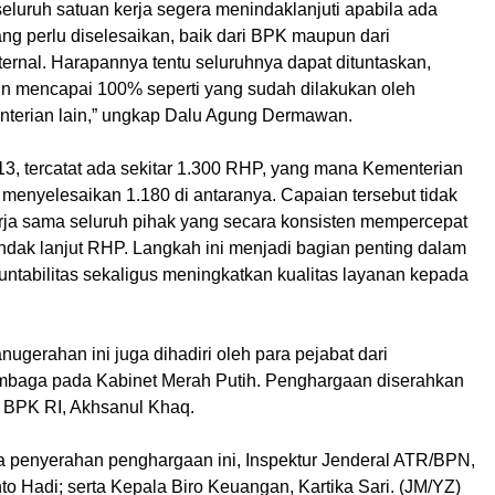
seluruh satuan kerja segera menindaklanjuti apabila ada
ng perlu diselesaikan, baik dari BPK maupun dari
ernal. Harapannya tentu seluruhnya dapat dituntaskan,
gin mencapai 100% seperti yang sudah dilakukan oleh
terian lain,” ungkap Dalu Agung Dermawan.
13, tercatat ada sekitar 1.300 RHP, yang mana Kementerian
menyelesaikan 1.180 di antaranya. Capaian tersebut tidak
kerja sama seluruh pihak yang secara konsisten mempercepat
indak lanjut RHP. Langkah ini menjadi bagian penting dalam
ntabilitas sekaligus meningkatkan kualitas layanan kepada
ugerahan ini juga dihadiri oleh para pejabat dari
mbaga pada Kabinet Merah Putih. Penghargaan diserahkan
I BPK RI, Akhsanul Khaq.
da penyerahan penghargaan ini, Inspektur Jenderal ATR/BPN,
nto Hadi; serta Kepala Biro Keuangan, Kartika Sari. (JM/YZ)