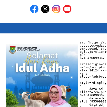
<script async 
src="https://p
.googlesyndica
om/pagead/js/a
ogle.js?client
pub-
674347609936784
crossorigin="a
us"></script>

<!-- 14124 -->

<ins 
class="adsbygo
style="display
"

     data-ad-
client="ca-pub
674347609936784
     data-ad-
slot="955699027
     data-ad-