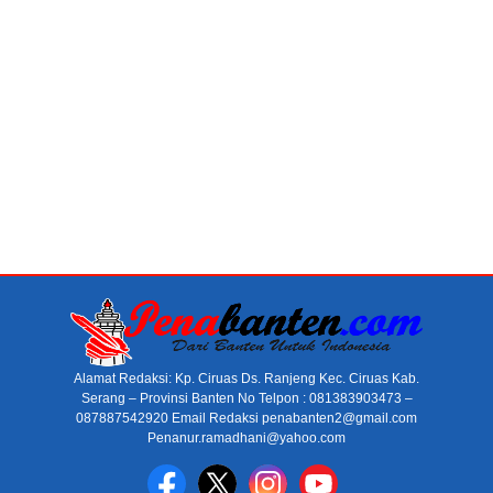
Alamat Redaksi: Kp. Ciruas Ds. Ranjeng Kec. Ciruas Kab.
Serang – Provinsi Banten No Telpon : 081383903473 –
087887542920 Email Redaksi penabanten2@gmail.com
Penanur.ramadhani@yahoo.com