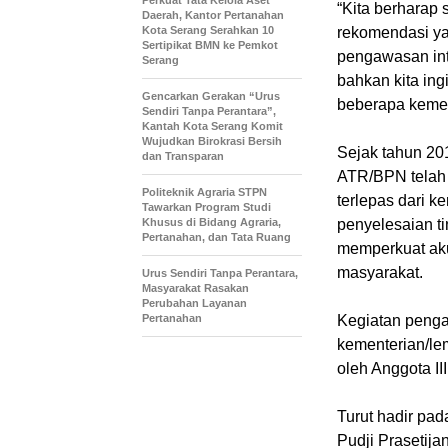
Perkuat Tata Kelola Aset
“Kita berharap 
Daerah, Kantor Pertanahan
Kota Serang Serahkan 10
rekomendasi ya
Sertipikat BMN ke Pemkot
pengawasan int
Serang
bahkan kita in
Gencarkan Gerakan “Urus
beberapa kemen
Sendiri Tanpa Perantara”,
Kantah Kota Serang Komit
Wujudkan Birokrasi Bersih
Sejak tahun 20
dan Transparan
ATR/BPN telah 
Politeknik Agraria STPN
terlepas dari 
Tawarkan Program Studi
Khusus di Bidang Agraria,
penyelesaian t
Pertanahan, dan Tata Ruang
memperkuat aku
masyarakat.
Urus Sendiri Tanpa Perantara,
Masyarakat Rasakan
Perubahan Layanan
Pertanahan
Kegiatan pengan
kementerian/le
oleh Anggota II
Turut hadir pa
Pudji Prasetija