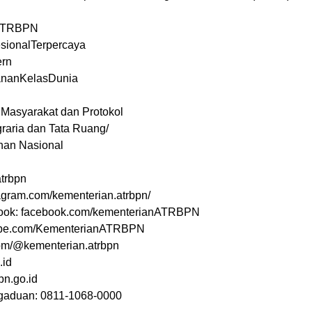
ATRBPN
sionalTerpercaya
rn
ananKelasDunia
Masyarakat dan Protokol
raria dan Tata Ruang/
han Nasional
trbpn
tagram.com/kementerian.atrbpn/
ook: facebook.com/kementerianATRBPN
tube.com/KementerianATRBPN
.com/@kementerian.atrbpn
.id
pn.go.id
aduan: 0811-1068-0000