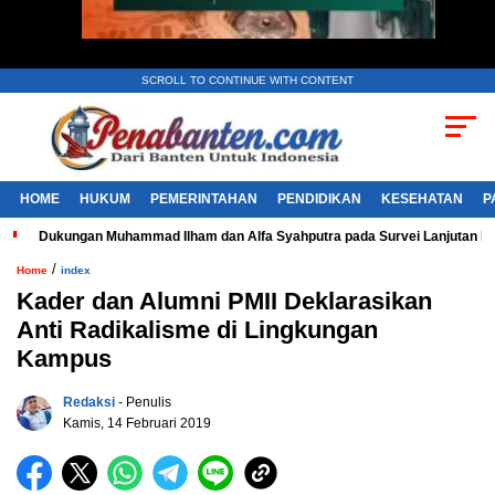
SCROLL TO CONTINUE WITH CONTENT
HOME
HUKUM
PEMERINTAHAN
PENDIDIKAN
KESEHATAN
P
Dukungan Muhammad Ilham dan Alfa Syahputra pada Survei Lanjutan 
/
Home
index
Kader dan Alumni PMII Deklarasikan
Anti Radikalisme di Lingkungan
Kampus
Redaksi
- Penulis
Kamis, 14 Februari 2019