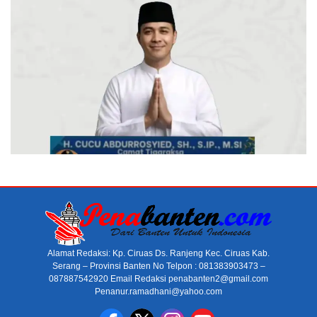
Alamat Redaksi: Kp. Ciruas Ds. Ranjeng Kec. Ciruas Kab.
Serang – Provinsi Banten No Telpon : 081383903473 –
087887542920 Email Redaksi penabanten2@gmail.com
Penanur.ramadhani@yahoo.com