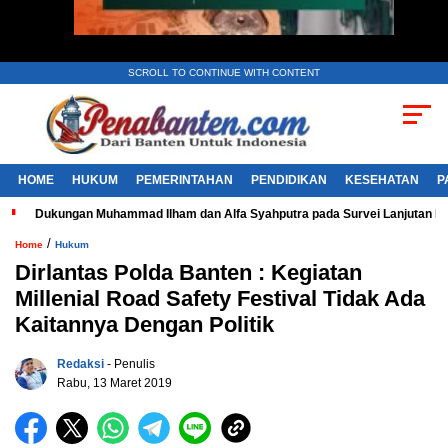
SCROLL TO CONTINUE WITH CONTENT
HOME
HUKUM
PEMERINTAHAN
PENDIDIKAN
KESEHATAN
P
Dukungan Muhammad Ilham dan Alfa Syahputra pada Survei Lanjutan 
/
Home
Hukum
Dirlantas Polda Banten : Kegiatan
Millenial Road Safety Festival Tidak Ada
Kaitannya Dengan Politik
Redaksi
- Penulis
Rabu, 13 Maret 2019