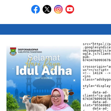
<script async 
src="https://p
.googlesyndica
om/pagead/js/a
ogle.js?client
pub-
674347609936784
crossorigin="a
us"></script>

<!-- 14124 -->

<ins 
class="adsbygo
style="display
"

     data-ad-
client="ca-pub
674347609936784
     data-ad-
slot="955699027
     data-ad-