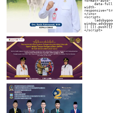
format="auto"

     data-full-
width-
responsive="tr
</ins>

<script>

     (adsbygoogle = 
window.adsbygo
|| []).push({})
</script>