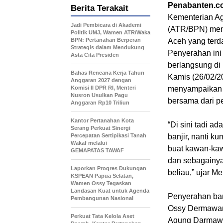
Penabanten.c
Berita Terakait
Kementerian Ag
Jadi Pembicara di Akademi
(ATR/BPN) meny
Politik UMJ, Wamen ATR/Waka
BPN: Pertanahan Berperan
Aceh yang terda
Strategis dalam Mendukung
Penyerahan ini
Asta Cita Presiden
berlangsung di
Bahas Rencana Kerja Tahun
Kamis (26/02/2
Anggaran 2027 dengan
Komisi II DPR RI, Menteri
menyampaikan 
Nusron Usulkan Pagu
bersama dari 
Anggaran Rp10 Triliun
Kantor Pertanahan Kota
“Di sini tadi a
Serang Perkuat Sinergi
Percepatan Sertipikasi Tanah
banjir, nanti k
Wakaf melalui
buat kawan-kaw
GEMAPATAS TAWAF
dan sebagainya
Laporkan Progres Dukungan
beliau,” ujar 
KSPEAN Papua Selatan,
Wamen Ossy Tegaskan
Landasan Kuat untuk Agenda
Penyerahan ban
Pembangunan Nasional
Ossy Dermawan,
Perkuat Tata Kelola Aset
Agung Darmawan