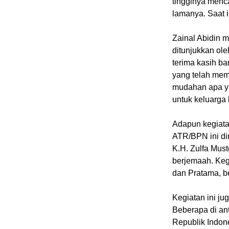
tingginya menc
lamanya. Saat 
Zainal Abidin 
ditunjukkan ol
terima kasih b
yang telah mem
mudahan apa ya
untuk keluarga
Adapun kegiata
ATR/BPN ini di
K.H. Zulfa Must
berjemaah. Kegi
dan Pratama, b
Kegiatan ini j
Beberapa di an
Republik Indon