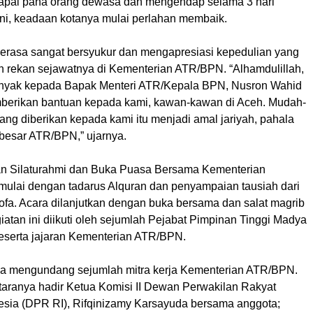
apai paha orang dewasa dan mengendap selama 3 hari
ini, keadaan kotanya mulai perlahan membaik.
merasa sangat bersyukur dan mengapresiasi kepedulian yang
eh rekan sejawatnya di Kementerian ATR/BPN. “Alhamdulillah,
anyak kepada Bapak Menteri ATR/Kepala BPN, Nusron Wahid
berikan bantuan kepada kami, kawan-kawan di Aceh. Mudah-
ng diberikan kepada kami itu menjadi amal jariyah, pahala
 besar ATR/BPN,” ujarnya.
n Silaturahmi dan Buka Puasa Bersama Kementerian
mulai dengan tadarus Alquran dan penyampaian tausiah dari
ofa. Acara dilanjutkan dengan buka bersama dan salat magrib
atan ini diikuti oleh sejumlah Pejabat Pimpinan Tinggi Madya
eserta jajaran Kementerian ATR/BPN.
uga mengundang sejumlah mitra kerja Kementerian ATR/BPN.
taranya hadir Ketua Komisi II Dewan Perwakilan Rakyat
esia (DPR RI), Rifqinizamy Karsayuda bersama anggota;