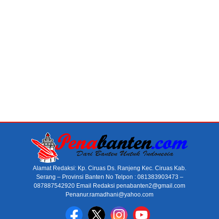
Alamat Redaksi: Kp. Ciruas Ds. Ranjeng Kec. Ciruas Kab.
Serang – Provinsi Banten No Telpon : 081383903473 –
087887542920 Email Redaksi penabanten2@gmail.com
Penanur.ramadhani@yahoo.com