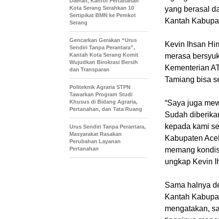
Daerah, Kantor Pertanahan
Kota Serang Serahkan 10
yang berasal d
Sertipikat BMN ke Pemkot
Kantah Kabupat
Serang
Gencarkan Gerakan “Urus
Kevin Ihsan Hi
Sendiri Tanpa Perantara”,
Kantah Kota Serang Komit
merasa bersyuk
Wujudkan Birokrasi Bersih
Kementerian AT
dan Transparan
Tamiang bisa se
Politeknik Agraria STPN
Tawarkan Program Studi
Khusus di Bidang Agraria,
“Saya juga mew
Pertanahan, dan Tata Ruang
Sudah diberika
kepada kami se
Urus Sendiri Tanpa Perantara,
Masyarakat Rasakan
Kabupaten Ace
Perubahan Layanan
Pertanahan
memang kondisi
ungkap Kevin 
Sama halnya de
Kantah Kabupat
mengatakan, saa