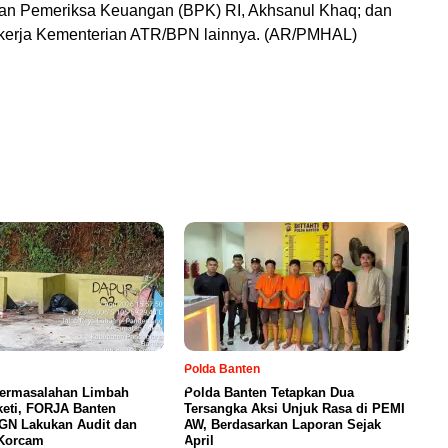
dan Pemeriksa Keuangan (BPK) RI, Akhsanul Khaq; dan
 kerja Kementerian ATR/BPN lainnya. (AR/PMHAL)
Polda Banten
ermasalahan Limbah
Polda Banten Tetapkan Dua
eti, FORJA Banten
Tersangka Aksi Unjuk Rasa di PEMI
GN Lakukan Audit dan
AW, Berdasarkan Laporan Sejak
 Korcam
April