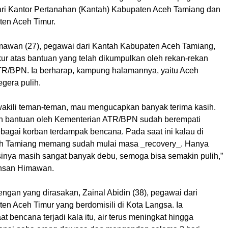
ari Kantor Pertanahan (Kantah) Kabupaten Aceh Tamiang dan
en Aceh Timur.
mawan (27), pegawai dari Kantah Kabupaten Aceh Tamiang,
ur atas bantuan yang telah dikumpulkan oleh rekan-rekan
R/BPN. Ia berharap, kampung halamannya, yaitu Aceh
gera pulih.
akili teman-teman, mau mengucapkan banyak terima kasih.
n bantuan oleh Kementerian ATR/BPN sudah berempati
bagai korban terdampak bencana. Pada saat ini kalau di
h Tamiang memang sudah mulai masa _recovery_. Hanya
nya masih sangat banyak debu, semoga bisa semakin pulih,”
Ihsan Himawan.
ngan yang dirasakan, Zainal Abidin (38), pegawai dari
en Aceh Timur yang berdomisili di Kota Langsa. Ia
t bencana terjadi kala itu, air terus meningkat hingga