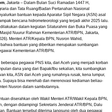
om
,
Jakarta
– Dalam Bulan Suci Ramadan 1447 H,
raria dan Tata Ruang/Badan Pertanahan Nasional
alurkan bantuan kepada Aparatur Sipil Negara (ASN) asal
mpak bencana hidrometeorologi yang terjadi akhir 2025 lalu.
 dilakukan dalam kegiatan Silaturahmi dan Buka Puasa yang
 Masjid Nuurur Rahman Kementerian ATR/BPN, Jakarta,
026). Menteri ATR/Kepala BPN, Nusron Wahid,
bahwa bantuan yang diberikan merupakan sumbangan
pegawai Kementerian ATR/BPN.
da beberapa pegawai PNS kita, dari Aceh yang menjadi korban
umpulan dana yang dari Bapak/Ibu sekalian, kita sumbangkan
an kita, ASN dari Aceh yang rumahnya rusak, kena lumpur,
. Supaya bisa merehab dan merenovasi kediaman beliau-
Menteri Nusron dalam sambutannya.
tuan diserahkan oleh Wakil Menteri ATR/Wakil Kepala BPN,
 dengan didampingi Sekretaris Jenderal ATR/BPN, Dalu
. Bantuan tersebut diterima langsung oleh dua pegawai