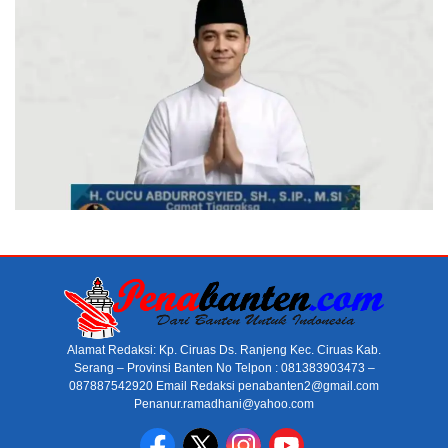
Alamat Redaksi: Kp. Ciruas Ds. Ranjeng Kec. Ciruas Kab.
Serang – Provinsi Banten No Telpon : 081383903473 –
087887542920 Email Redaksi penabanten2@gmail.com
Penanur.ramadhani@yahoo.com