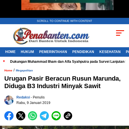
SCROLL TO CONTINUE WITH CONTENT
HOME
HUKUM
PEMERINTAHAN
PENDIDIKAN
KESEHATAN
P
Dukungan Muhammad Ilham dan Alfa Syahputra pada Survei Lanjutan 
/
Home
Megapolitan
Urugan Pasir Beracun Rusun Marunda,
Diduga B3 Industri Minyak Sawit
Redaksi
- Penulis
Rabu, 9 Januari 2019