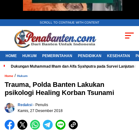
SCROLL TO CONTINUE WITH CONTENT
HOME
HUKUM
PEMERINTAHAN
PENDIDIKAN
KESEHATAN
P
Dukungan Muhammad Ilham dan Alfa Syahputra pada Survei Lanjutan 
/
Home
Hukum
Trauma, Polda Banten Lakukan
psikologi Healing Korban Tsunami
Redaksi
- Penulis
Kamis, 27 Desember 2018