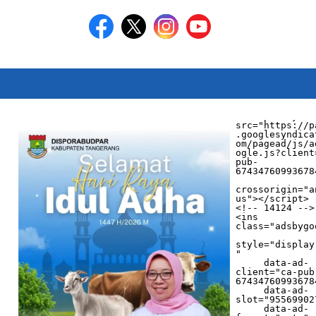
<script async 
src="https://p
.googlesyndica
om/pagead/js/a
ogle.js?client
pub-
674347609936784
crossorigin="a
us"></script>

<!-- 14124 -->

<ins 
class="adsbygo
style="display
"

     data-ad-
client="ca-pub
674347609936784
     data-ad-
slot="955699027
     data-ad-