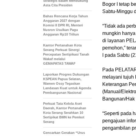
Strategis dalam Mendukung
Bogor I tetap b
Asta Cita Presiden
Sabtu-Minggu d
Bahas Rencana Kerja Tahun
Anggaran 2027 dengan
Komisi II DPR RI, Menteri
“Tidak ada pe
Nusron Usulkan Pagu
mungkin hanya
Anggaran Rp10 Triliun
di layanan PELA
Kantor Pertanahan Kota
pemohon,” tera
Serang Perkuat Sinergi
Percepatan Sertipikasi Tanah
I pada Sabtu (2
Wakaf melalui
GEMAPATAS TAWAF
Pada PELATARA
Laporkan Progres Dukungan
melayani tujuh 
KSPEAN Papua Selatan,
Wamen Ossy Tegaskan
Keterangan Pen
Landasan Kuat untuk Agenda
(Manual/Elektr
Pembangunan Nasional
Bangunan/Hak P
Perkuat Tata Kelola Aset
Daerah, Kantor Pertanahan
Kota Serang Serahkan 10
“Seperti pada 
Sertipikat BMN ke Pemkot
pengajuan infor
Serang
pengambilan pro
Gencarkan Gerakan “Urus