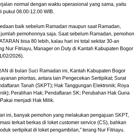
erjalan normal dengan waktu operasional yang sama, yaitu
i pukul 08.00-12.00 WIB.
rbedaan baik sebelum Ramadan maupun saat Ramadan,
 jumlah pemohonnya saja. Saat sebelum Ramadan, pemohon
TARAN bisa 80 lebih, kalau hari ini total sekitar 30-an
ng Nur Fitriayu, Manager on Duty di Kantah Kabupaten Bogor
1/02/2026).
N di bulan Suci Ramadan ini, Kantah Kabupaten Bogor
layanan prioritas, antara lain Pengecekan Sertipikat; Surat
daftaran Tanah (SKPT); Hak Tanggungan Elektronik; Roya
onik); Peralihan Hak; Pendaftaran SK; Perubahan Hak Guna
akai menjadi Hak Milik.
hari ini, banyak pemohon yang melakukan pengajuan SKPT,
masi terkait berkas di loket customer service (CS), bahkan
duk sertipikat di loket pengambilan,” terang Nur Fitriayu.