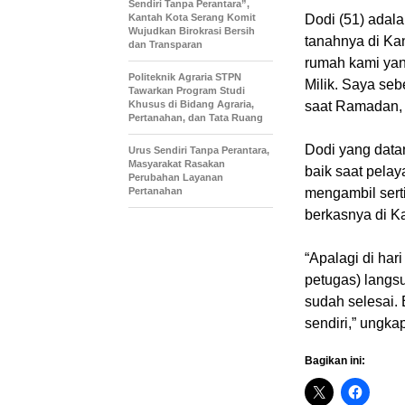
Sendiri Tanpa Perantara”,
Kantah Kota Serang Komit
Dodi (51) adal
Wujudkan Birokrasi Bersih
tanahnya di Ka
dan Transparan
rumah kami ya
Politeknik Agraria STPN
Milik. Saya seb
Tawarkan Program Studi
Khusus di Bidang Agraria,
saat Ramadan, ja
Pertanahan, dan Tata Ruang
Dodi yang data
Urus Sendiri Tanpa Perantara,
Masyarakat Rasakan
baik saat pelay
Perubahan Layanan
Pertanahan
mengambil serti
berkasnya di K
“Apalagi di har
petugas) langs
sudah selesai. 
sendiri,” ungka
Bagikan ini: