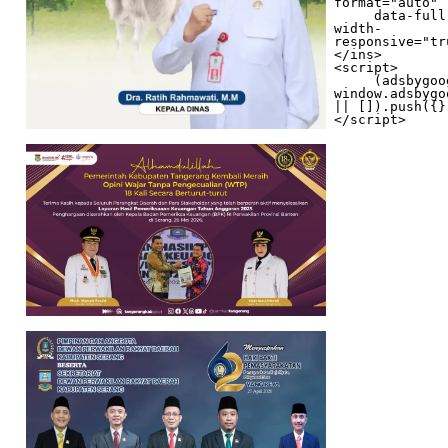
format="auto"

     data-full-
width-
responsive="tr
</ins>

<script>

     (adsbygoogle = 
window.adsbygo
|| []).push({})
</script>