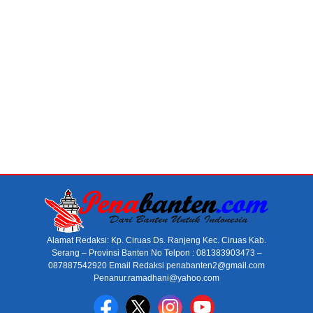
Alamat Redaksi: Kp. Ciruas Ds. Ranjeng Kec. Ciruas Kab.
Serang – Provinsi Banten No Telpon : 081383903473 –
087887542920 Email Redaksi penabanten2@gmail.com
Penanur.ramadhani@yahoo.com