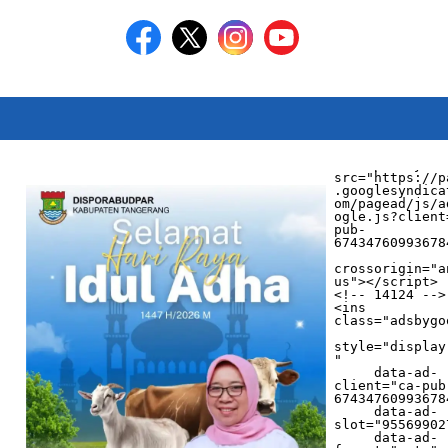
<script async 
src="https://p
.googlesyndica
om/pagead/js/a
ogle.js?client
pub-
674347609936784
crossorigin="a
us"></script>

<!-- 14124 -->

<ins 
class="adsbygo
style="display
"

     data-ad-
client="ca-pub
674347609936784
     data-ad-
slot="955699027
     data-ad-