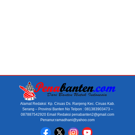
Alamat Redaksi: Kp. Ciruas Ds. Ranjeng Kec. Ciruas Kab.
Serang – Provinsi Banten No Telpon : 081383903473 –
087887542920 Email Redaksi penabanten2@gmail.com
Penanur.ramadhani@yahoo.com