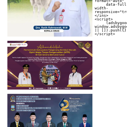
format="auto"

     data-full-
width-
responsive="tr
</ins>

<script>

     (adsbygoogle = 
window.adsbygo
|| []).push({})
</script>