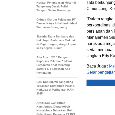
Tata berkunjun
Korban Perampasan Motor di
Tangerang Desak Polisi
Cimuncang, Kec
Tangani Serius Kasusnya
“Dalam rangka 
Diduga Oknum Pelaksana PT
Demes Karya Indah intimidasi
berkoordinasi
Wartawan Ditangerang
persiapan dan 
Skandal Dana Tambang dan
Manajemen Sis
Hak Sopir Ambulans Terkuak
harus ada meja
di Pagintungan, Warga Lapor
ke Penegak Hukum
serta membuat 
Ungkap Edy Ka
Ada Apa…!!!! ” Dengan
Kapolsek Pakuhaii ” Marak
Peredaran obat terlarang
Baca Juga :
Me
daftar ( G ) Terkesan Ada
Gelar pengajia
Pembiaran
LAN Kabupaten Tangerang
Tegaskan Komitmen Perangi
Narkoba di Peringatan HANI
2025
Antisipasi Gangguan
Kamtibmas, Ditpamobvit
Korsabhara Baharkam Polri
Gelar Rapat Bersama PT KCI