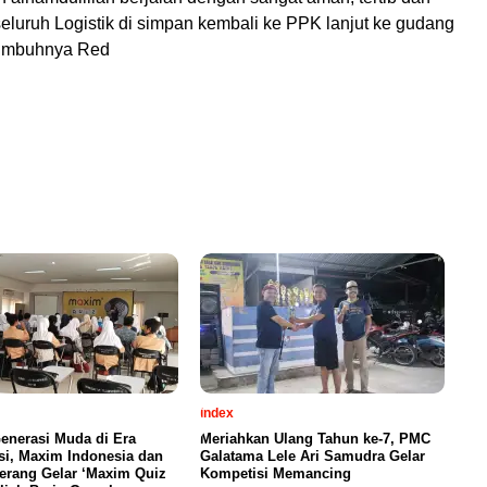
seluruh Logistik di simpan kembali ke PPK lanjut ke gudang
 Imbuhnya Red
index
enerasi Muda di Era
Meriahkan Ulang Tahun ke-7, PMC
si, Maxim Indonesia dan
Galatama Lele Ari Samudra Gelar
erang Gelar ‘Maxim Quiz
Kompetisi Memancing