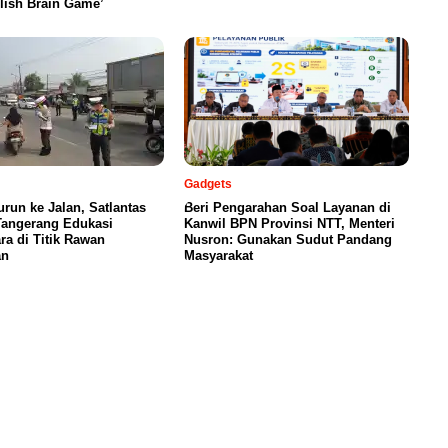
lish Brain Game’
Gadgets
urun ke Jalan, Satlantas
Beri Pengarahan Soal Layanan di
Tangerang Edukasi
Kanwil BPN Provinsi NTT, Menteri
a di Titik Rawan
Nusron: Gunakan Sudut Pandang
an
Masyarakat