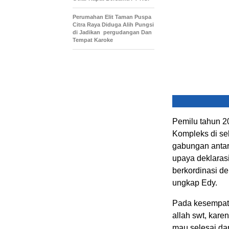
Perumahan Elit Taman Puspa
Citra Raya Diduga Alih Pungsi
di Jadikan pergudangan Dan
Tempat Karoke
Pemilu tahun 2
Kompleks di se
gabungan antara
upaya deklaras
berkordinasi de
ungkap Edy.
Pada kesempata
allah swt, kare
mau selesai dan