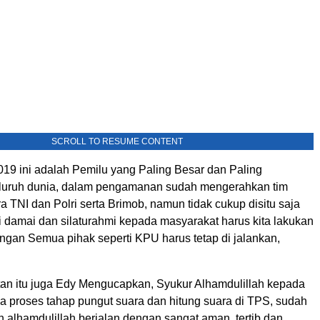
SCROLL TO RESUME CONTENT
019 ini adalah Pemilu yang Paling Besar dan Paling
luruh dunia, dalam pengamanan sudah mengerahkan tim
 TNI dan Polri serta Brimob, namun tidak cukup disitu saja
i damai dan silaturahmi kepada masyarakat harus kita lakukan
ngan Semua pihak seperti KPU harus tetap di jalankan,
n itu juga Edy Mengucapkan, Syukur Alhamdulillah kepada
na proses tahap pungut suara dan hitung suara di TPS, sudah
 alhamdulillah berjalan dengan sangat aman, tertib dan