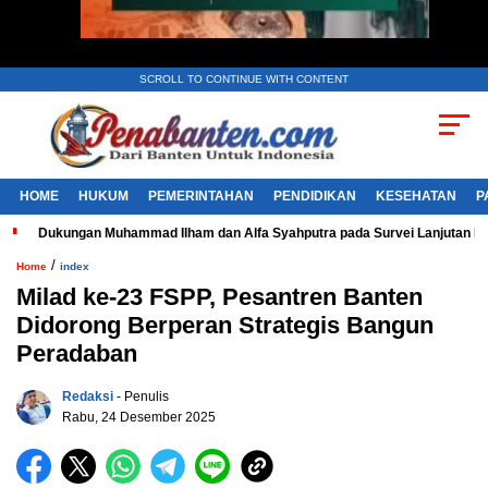
SCROLL TO CONTINUE WITH CONTENT
HOME
HUKUM
PEMERINTAHAN
PENDIDIKAN
KESEHATAN
P
Dukungan Muhammad Ilham dan Alfa Syahputra pada Survei Lanjutan 
/
Home
index
Milad ke-23 FSPP, Pesantren Banten
Didorong Berperan Strategis Bangun
Peradaban
Redaksi
- Penulis
Rabu, 24 Desember 2025