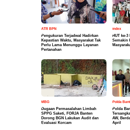
ATR BPN
index
Pengukuran Terjadwal Hadirkan
HUT ke-3
Kepastian Waktu, Masyarakat Tak
Semakin 
Perlu Lama Menunggu Layanan
Masyaraka
Pertanahan
MBG
Polda Ban
Dugaan Permasalahan Limbah
Polda Ba
SPPG Saketi, FORJA Banten
Tersangka
Dorong BGN Lakukan Audit dan
AW, Berd
Evaluasi Korcam
April