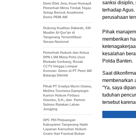
sanksi disipli
Demi Efek Jera, Inuar HumayA
Pemerhati Minta Tindak Tegas
terhadap Agus. 
Setiap Bentuk Anarkisme
perusahaan ters
Demo PEMI AW
Dukung Kualitas Dakwah, 430
Pihak manajeme
Mualim Al-Qur’an di
Tangerang Tersertifikasi
memberikan ha
Secara Nasional
ketenagakerjaa
Pemerhati Hukum dan Ketua
kesalahan bera
DPN LSM Minta Polis Usut
Polda Banten.
Blokade Gerbang, Rusak
CCTV hingga Lempar
Kotoran: Demo di PT Pemi AW
Saat dikonfirm
Balaraja Dikritik
membenarkan ad
Pihak PT Gradya Murni Utama,
“Ya, saya dipan
Meilina Tourisina Dampingin
tuduhan pencur
Kantor Hukum Firdaus
Oiwobo, S.H., dan Partner
tersebut karen
Sukses Ratakan Lahan
Jungjing
DPC PDI Perjuangan
Kabupaten Tangerang Hadir
Layanan Kansultan Hukum
Gratis Hari Fastival Bukan