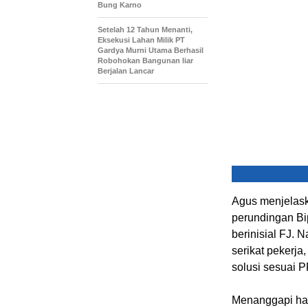
Bung Karno
Setelah 12 Tahun Menanti,
Eksekusi Lahan Milik PT
Gardya Murni Utama Berhasil
Robohokan Bangunan liar
Berjalan Lancar
Agus menjelas
perundingan Bi
berinisial FJ.
serikat pekerja
solusi sesuai 
Menanggapi hal 