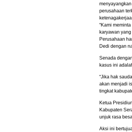
menyayangkan s
perusahaan ter
ketenagakerjaa
“Kami meminta 
karyawan yang 
Perusahaan har
Dedi dengan n
Senada dengan 
kasus ini adala
“Jika hak saudar
akan menjadi is
tingkat kabupat
Ketua Presidium
Kabupaten Sera
unjuk rasa bes
Aksi ini bertu