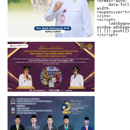
format="auto"

     data-full-
width-
responsive="tr
</ins>

<script>

     (adsbygoogle = 
window.adsbygo
|| []).push({})
</script>