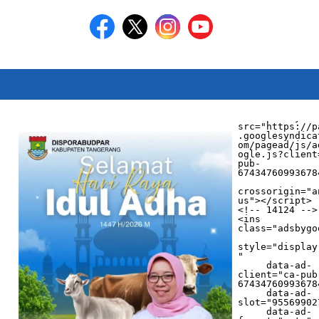
<script async 
src="https://p
.googlesyndica
om/pagead/js/a
ogle.js?client
pub-
674347609936784
crossorigin="a
us"></script>

<!-- 14124 -->

<ins 
class="adsbygo
style="display
"

     data-ad-
client="ca-pub
674347609936784
     data-ad-
slot="955699027
     data-ad-