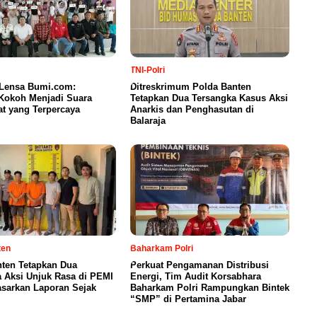
TNI-Polri
 Lensa Bumi.com:
Ditreskrimum Polda Banten
Kokoh Menjadi Suara
Tetapkan Dua Tersangka Kasus Aksi
t yang Terpercaya
Anarkis dan Penghasutan di
Balaraja
ten
Baharkam Polri
nten Tetapkan Dua
Perkuat Pengamanan Distribusi
 Aksi Unjuk Rasa di PEMI
Energi, Tim Audit Korsabhara
asarkan Laporan Sejak
Baharkam Polri Rampungkan Bintek
“SMP” di Pertamina Jabar