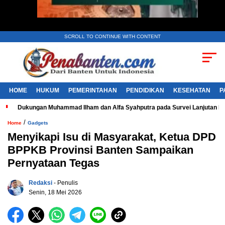
SCROLL TO CONTINUE WITH CONTENT
HOME
HUKUM
PEMERINTAHAN
PENDIDIKAN
KESEHATAN
P
Dukungan Muhammad Ilham dan Alfa Syahputra pada Survei Lanjutan 
/
Home
Gadgets
Menyikapi Isu di Masyarakat, Ketua DPD
BPPKB Provinsi Banten Sampaikan
Pernyataan Tegas
Redaksi
- Penulis
Senin, 18 Mei 2026