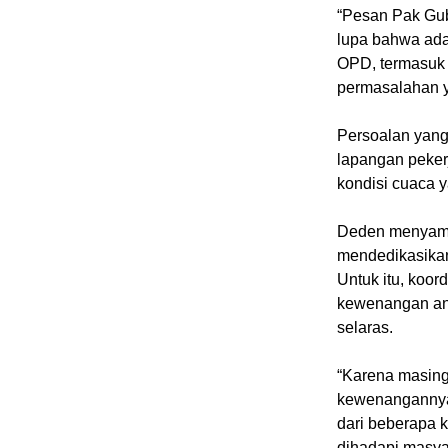
“Pesan Pak Gub
lupa bahwa ada
OPD, termasuk 
permasalahan y
Persoalan yang 
lapangan pekerj
kondisi cuaca y
Deden menyamp
mendedikasikan
Untuk itu, koor
kewenangan ant
selaras.
“Karena masing
kewenangannya
dari beberapa 
dihadapi masyar