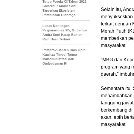
Tutup Popda XII Tahun 2026,
Gubernur Andra Soni
Selain itu, An
Targetkan Ekosistem
Pembinaan Olahraga
menyukseskan p
terkait dengan
Lepas Kontingen
Pesparawinas XIV, Gubernur
Merah Putih (K
Andra Soni Harap Banten
memberikan pe
Raih Hasil Terbaik
masyarakat.
Pemprov Banten Raih Opini
Kualitas Tinggi Tanpa
Maladministrasi dari
“MBG dan Kopera
Ombudsman RI
program yang 
daerah,” imbuh
Sementara itu,
menambahkan, 
tanggung jawab
berkembang di t
akan lebih ber
masyarakat.