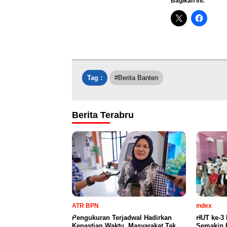
Bagikan ini:
Tag :
#Berita Banten
Berita Terabru
ATR BPN
index
Pengukuran Terjadwal Hadirkan
HUT ke-3
Kepastian Waktu, Masyarakat Tak
Semakin 