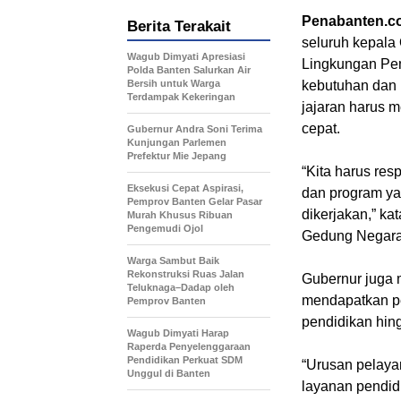
Penabanten.c
Berita Terakait
seluruh kepala
Wagub Dimyati Apresiasi
Lingkungan Pem
Polda Banten Salurkan Air
Bersih untuk Warga
kebutuhan dan 
Terdampak Kekeringan
jajaran harus 
cepat.
Gubernur Andra Soni Terima
Kunjungan Parlemen
Prefektur Mie Jepang
“Kita harus re
Eksekusi Cepat Aspirasi,
dan program ya
Pemprov Banten Gelar Pasar
dikerjakan,” k
Murah Khusus Ribuan
Pengemudi Ojol
Gedung Negara 
Warga Sambut Baik
Rekonstruksi Ruas Jalan
Gubernur juga 
Teluknaga–Dadap oleh
mendapatkan pe
Pemprov Banten
pendidikan hing
Wagub Dimyati Harap
Raperda Penyelenggaraan
Pendidikan Perkuat SDM
“Urusan pelaya
Unggul di Banten
layanan pendidi