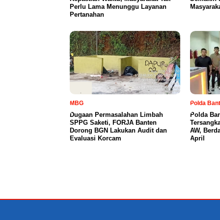
Perlu Lama Menunggu Layanan
Masyaraka
Pertanahan
MBG
Polda Ban
Dugaan Permasalahan Limbah
Polda Ba
SPPG Saketi, FORJA Banten
Tersangka
Dorong BGN Lakukan Audit dan
AW, Berd
Evaluasi Korcam
April