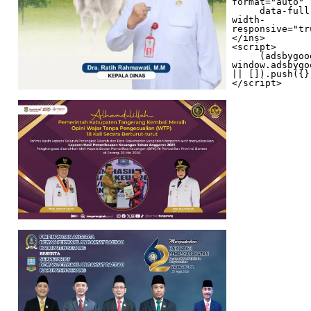
format="auto"

     data-full-
width-
responsive="tr
</ins>

<script>

     (adsbygoogle = 
window.adsbygo
|| []).push({})
</script>