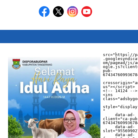
<script async 
src="https://p
.googlesyndica
om/pagead/js/a
ogle.js?client
pub-
674347609936784
crossorigin="a
us"></script>

<!-- 14124 -->

<ins 
class="adsbygo
style="display
"

     data-ad-
client="ca-pub
674347609936784
     data-ad-
slot="955699027
     data-ad-