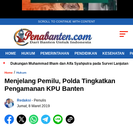
SCROLL TO CONTINUE WITH CONTENT
HOME
HUKUM
PEMERINTAHAN
PENDIDIKAN
KESEHATAN
P
Dukungan Muhammad Ilham dan Alfa Syahputra pada Survei Lanjutan 
/
Home
Hukum
Menjelang Pemilu, Polda Tingkatkan
Pengamanan KPU Banten
Redaksi
- Penulis
Jumat, 8 Maret 2019