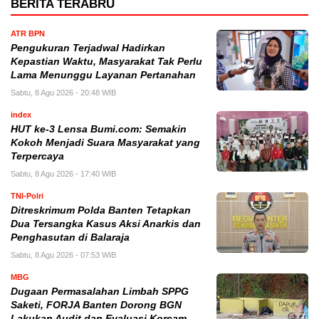
BERITA TERABRU
ATR BPN
Pengukuran Terjadwal Hadirkan
Kepastian Waktu, Masyarakat Tak Perlu
Lama Menunggu Layanan Pertanahan
Sabtu, 8 Agu 2026 - 20:48 WIB
index
HUT ke-3 Lensa Bumi.com: Semakin
Kokoh Menjadi Suara Masyarakat yang
Terpercaya
Sabtu, 8 Agu 2026 - 17:40 WIB
TNI-Polri
Ditreskrimum Polda Banten Tetapkan
Dua Tersangka Kasus Aksi Anarkis dan
Penghasutan di Balaraja
Sabtu, 8 Agu 2026 - 07:53 WIB
MBG
Dugaan Permasalahan Limbah SPPG
Saketi, FORJA Banten Dorong BGN
Lakukan Audit dan Evaluasi Korcam