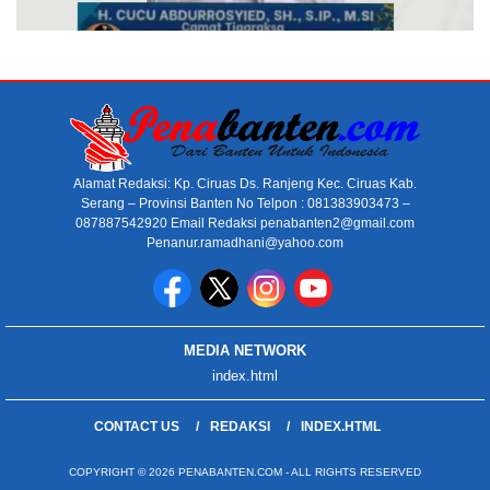
Alamat Redaksi: Kp. Ciruas Ds. Ranjeng Kec. Ciruas Kab.
Serang – Provinsi Banten No Telpon : 081383903473 –
087887542920 Email Redaksi penabanten2@gmail.com
Penanur.ramadhani@yahoo.com
MEDIA NETWORK
index.html
CONTACT US
REDAKSI
INDEX.HTML
COPYRIGHT © 2026 PENABANTEN.COM - ALL RIGHTS RESERVED