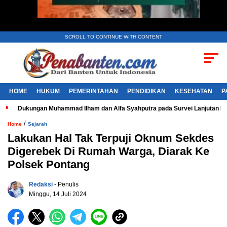
SCROLL TO CONTINUE WITH CONTENT
HOME
HUKUM
PEMERINTAHAN
PENDIDIKAN
KESEHATAN
P
Dukungan Muhammad Ilham dan Alfa Syahputra pada Survei Lanjutan 
/
Home
Sejarah
Lakukan Hal Tak Terpuji Oknum Sekdes
Digerebek Di Rumah Warga, Diarak Ke
Polsek Pontang
Redaksi
- Penulis
Minggu, 14 Juli 2024