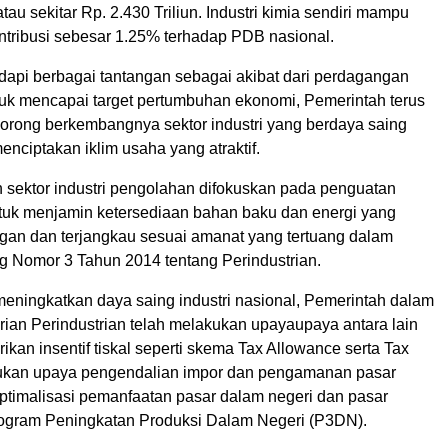
au sekitar Rp. 2.430 Triliun. Industri kimia sendiri mampu
tribusi sebesar 1.25% terhadap PDB nasional.
pi berbagai tantangan sebagai akibat dari perdagangan
tuk mencapai target pertumbuhan ekonomi, Pemerintah terus
rong berkembangnya sektor industri yang berdaya saing
enciptakan iklim usaha yang atraktif.
ektor industri pengolahan difokuskan pada penguatan
ntuk menjamin ketersediaan bahan baku dan energi yang
an dan terjangkau sesuai amanat yang tertuang dalam
Nomor 3 Tahun 2014 tentang Perindustrian.
eningkatkan daya saing industri nasional, Pemerintah dalam
rian Perindustrian telah melakukan upayaupaya antara lain
an insentif tiskal seperti skema Tax Allowance serta Tax
ukan upaya pengendalian impor dan pengamanan pasar
optimalisasi pemanfaatan pasar dalam negeri dan pasar
rogram Peningkatan Produksi Dalam Negeri (P3DN).