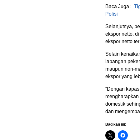
Baca Juga :
Ti
Polisi
Selanjutnya, p
ekspor netto, d
ekspor netto t
Selain kenaika
lapangan pekerj
maupun non-man
ekspor yang leb
“Dengan kapasi
mengharapkan P
domestik sehing
dan mengemban
Bagikan ini: