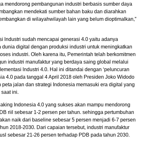
ga mendorong pembangunan industri berbasis sumber daya
embangkan mendekati sumber bahan baku dan diarahkan
kembangkan di wilayahwilayah lain yang belum dioptimalkan,”
si lndustri sudah mencapai generasi 4.0 yaitu adanya
ra dunia digital dengan produksi industri untuk meningkatkan
 proses industri. Oleh karena itu, Pemerintah telah berkomitmen
n industri manufaktur yang berdaya saing global melalui
ementasi lndustri 4.0. Hal ini ditandai dengan ‘peluncuran
ia 4.0 pada tanggal 4 April 2018 oleh Presiden Joko Widodo
peta jalan dan strategi Indonesia memasuki era digital yang
saat ini.
Making Indonesia 4.0 yang sukses akan mampu mendorong
B riil sebesar 1-2 persen per tahun. sehingga pertumbuhan
akan naik dari baseline sebesar 5 persen menjadi 6-7 persen
hun 2018-2030. Dari capaian tersebut, industri manufaktur
busl sebesar 21-26 persen terhadap PDB pada tahun 2030.