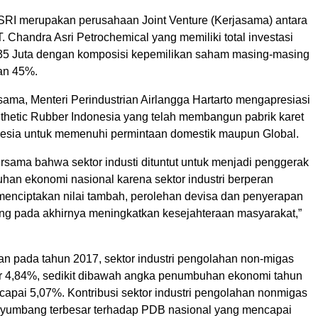
 SRI merupakan perusahaan Joint Venture (Kerjasama) antara
. Chandra Asri Petrochemical yang memiliki total investasi
5 Juta dengan komposisi kepemilikan saham masing-masing
an 45%.
sama, Menteri Perindustrian Airlangga Hartarto mengapresiasi
thetic Rubber Indonesia yang telah membangun pabrik karet
donesia untuk memenuhi permintaan domestik maupun Global.
rsama bahwa sektor industi dituntut untuk menjadi penggerak
han ekonomi nasional karena sektor industri berperan
menciptakan nilai tambah, perolehan devisa dan penyerapan
ang pada akhirnya meningkatkan kesejahteraan masyarakat,”
n pada tahun 2017, sektor industri pengolahan non-migas
 4,84%, sedikit dibawah angka penumbuhan ekonomi tahun
apai 5,07%. Kontribusi sektor industri pengolahan nonmigas
yumbang terbesar terhadap PDB nasional yang mencapai