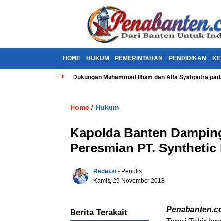
HOME
HUKUM
PEMERINTAHAN
PENDIDIKAN
KE
Dukungan Muhammad Ilham dan Alfa Syahputra pada
Home
Hukum
/
Kapolda Banten Dampingi
Peresmian PT. Synthetic
Redaksi
- Penulis
Kamis, 29 November 2018
P
enabanten.c
Berita Terakait