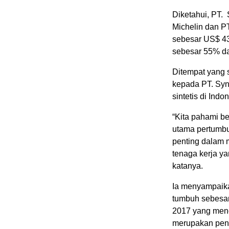
Diketahui, PT.
Michelin dan PT
sebesar US$ 43
sebesar 55% d
Ditempat yang 
kepada PT. Syn
sintetis di In
“Kita pahami be
utama pertumbu
penting dalam 
tenaga kerja y
katanya.
Ia menyampaika
tumbuh sebesar
2017 yang menc
merupakan pen