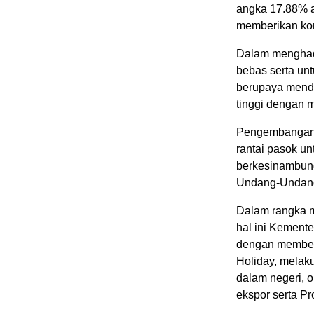
angka 17.88% at
memberikan kon
Dalam menghada
bebas serta un
berupaya mendo
tinggi dengan m
Pengembangan s
rantai pasok u
berkesinambung
Undang-Undang 
Dalam rangka m
hal ini Kemente
dengan memberik
Holiday, melak
dalam negeri, 
ekspor serta P