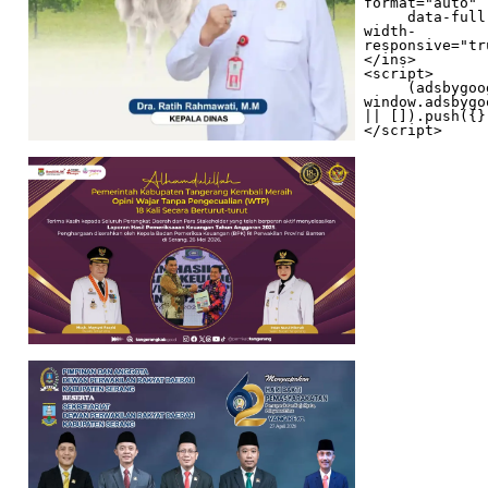
format="auto"

     data-full-
width-
responsive="tr
</ins>

<script>

     (adsbygoogle = 
window.adsbygo
|| []).push({})
</script>