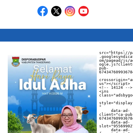
<script async 
src="https://p
.googlesyndica
om/pagead/js/a
ogle.js?client
pub-
674347609936784
crossorigin="a
us"></script>

<!-- 14124 -->

<ins 
class="adsbygo
style="display
"

     data-ad-
client="ca-pub
674347609936784
     data-ad-
slot="955699027
     data-ad-