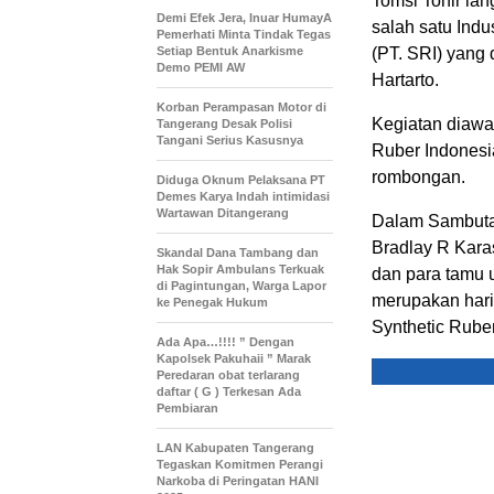
Tomsi Tohir la
Demi Efek Jera, Inuar HumayA
salah satu Indu
Pemerhati Minta Tindak Tegas
Setiap Bentuk Anarkisme
(PT. SRI) yang 
Demo PEMI AW
Hartarto.
Korban Perampasan Motor di
Kegiatan diawa
Tangerang Desak Polisi
Tangani Serius Kasusnya
Ruber Indonesia
rombongan.
Diduga Oknum Pelaksana PT
Demes Karya Indah intimidasi
Wartawan Ditangerang
Dalam Sambutan
Bradlay R Kara
Skandal Dana Tambang dan
Hak Sopir Ambulans Terkuak
dan para tamu u
di Pagintungan, Warga Lapor
merupakan hari
ke Penegak Hukum
Synthetic Ruber
Ada Apa…!!!! ” Dengan
Kapolsek Pakuhaii ” Marak
Peredaran obat terlarang
daftar ( G ) Terkesan Ada
Pembiaran
LAN Kabupaten Tangerang
Tegaskan Komitmen Perangi
Narkoba di Peringatan HANI