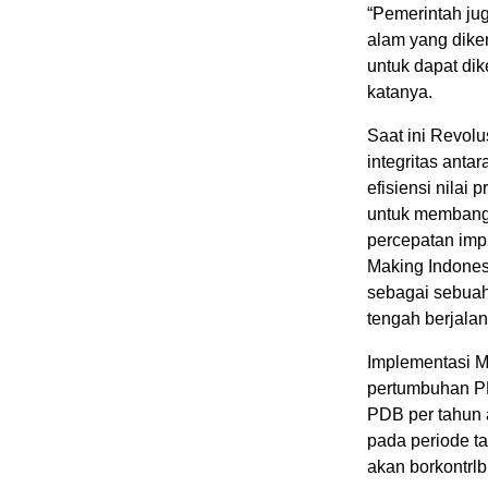
“Pemerintah ju
alam yang dik
untuk dapat di
katanya.
Saat ini Revolu
integritas anta
efisiensi nilai
untuk membangu
percepatan impl
Making Indones
sebagai sebuah 
tengah berjalan 
Implementasi 
pertumbuhan PD
PDB per tahun 
pada periode ta
akan borkontrl