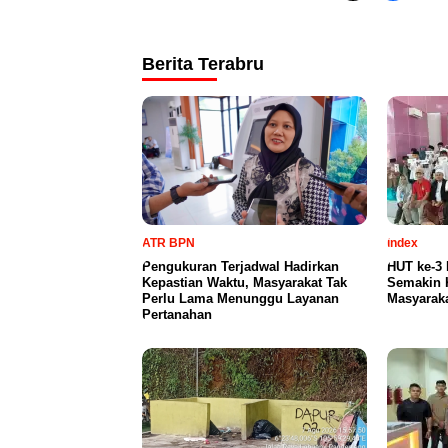
Berita Terabru
ATR BPN
index
Pengukuran Terjadwal Hadirkan
HUT ke-3
Kepastian Waktu, Masyarakat Tak
Semakin 
Perlu Lama Menunggu Layanan
Masyaraka
Pertanahan