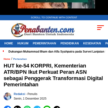
SCROLL TO CONTINUE WITH CONTENT
HOME
HUKUM
PEMERINTAHAN
PENDIDIKAN
KESEHATAN
P
Dukungan Muhammad Ilham dan Alfa Syahputra pada Survei Lanjutan 
/
Home
Pertanahan
HUT ke-54 KORPRI, Kementerian
ATR/BPN Ikut Perkuat Peran ASN
sebagai Penggerak Transformasi Digital
Pemerintahan
Redaksi
- Penulis
Senin, 1 Desember 2025