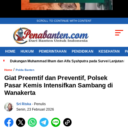
SCROLL TO CONTINUE WITH CONTENT
HOME
HUKUM
PEMERINTAHAN
PENDIDIKAN
KESEHATAN
P
Dukungan Muhammad Ilham dan Alfa Syahputra pada Survei Lanjutan 
/
Home
Polda Banten
Giat Preemtif dan Preventif, Polsek
Pasar Kemis Intensifkan Sambang di
Wanakerta
Sri Riska
- Penulis
Senin, 23 Februari 2026