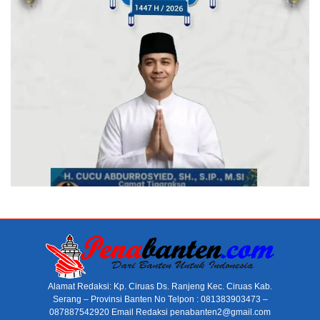
Alamat Redaksi: Kp. Ciruas Ds. Ranjeng Kec. Ciruas Kab.
Serang – Provinsi Banten No Telpon : 081383903473 –
087887542920 Email Redaksi penabanten2@gmail.com