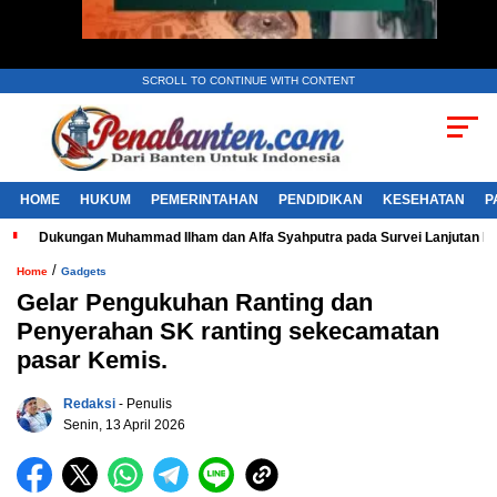
SCROLL TO CONTINUE WITH CONTENT
HOME
HUKUM
PEMERINTAHAN
PENDIDIKAN
KESEHATAN
P
Dukungan Muhammad Ilham dan Alfa Syahputra pada Survei Lanjutan 
/
Home
Gadgets
Gelar Pengukuhan Ranting dan
Penyerahan SK ranting sekecamatan
pasar Kemis.
Redaksi
- Penulis
Senin, 13 April 2026