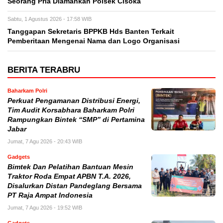
Seorang Pria Diamankan Polsek Cisoka
Sabtu, 1 Agustus 2026 - 17:58 WIB
Tanggapan Sekretaris BPPKB Hds Banten Terkait
Pemberitaan Mengenai Nama dan Logo Organisasi
BERITA TERABRU
Baharkam Polri
Perkuat Pengamanan Distribusi Energi,
Tim Audit Korsabhara Baharkam Polri
Rampungkan Bintek “SMP” di Pertamina
Jabar
Jumat, 7 Agu 2026 - 20:43 WIB
Gadgets
Bimtek Dan Pelatihan Bantuan Mesin
Traktor Roda Empat APBN T.A. 2026,
Disalurkan Distan Pandeglang Bersama
PT Raja Ampat Indonesia
Jumat, 7 Agu 2026 - 19:52 WIB