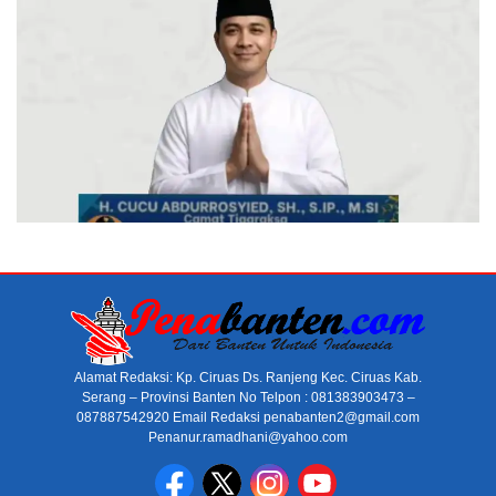
Alamat Redaksi: Kp. Ciruas Ds. Ranjeng Kec. Ciruas Kab.
Serang – Provinsi Banten No Telpon : 081383903473 –
087887542920 Email Redaksi penabanten2@gmail.com
Penanur.ramadhani@yahoo.com