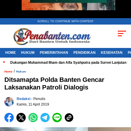
SCROLL TO CONTINUE WITH CONTENT
HOME
HUKUM
PEMERINTAHAN
PENDIDIKAN
KESEHATAN
P
Dukungan Muhammad Ilham dan Alfa Syahputra pada Survei Lanjutan 
/
Home
Hukum
Ditsamapta Polda Banten Gencar
Laksanakan Patroli Dialogis
Redaksi
- Penulis
Kamis, 11 April 2019