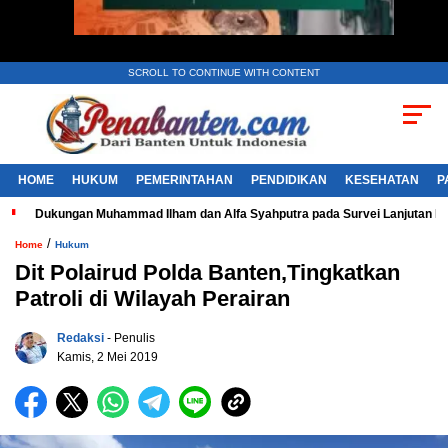
SCROLL TO CONTINUE WITH CONTENT
HOME
HUKUM
PEMERINTAHAN
PENDIDIKAN
KESEHATAN
P
Dukungan Muhammad Ilham dan Alfa Syahputra pada Survei Lanjutan 
/
Home
Hukum
Dit Polairud Polda Banten,Tingkatkan
Patroli di Wilayah Perairan
Redaksi
- Penulis
Kamis, 2 Mei 2019