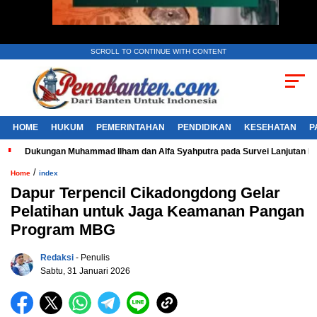
SCROLL TO CONTINUE WITH CONTENT
HOME
HUKUM
PEMERINTAHAN
PENDIDIKAN
KESEHATAN
P
Dukungan Muhammad Ilham dan Alfa Syahputra pada Survei Lanjutan 
/
Home
index
Dapur Terpencil Cikadongdong Gelar
Pelatihan untuk Jaga Keamanan Pangan
Program MBG
Redaksi
- Penulis
Sabtu, 31 Januari 2026