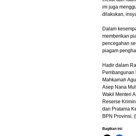
ini juga mengg
dilakukan, insy
Dalam kesempat
memberikan pia
pencegahan ser
piagam penghar
Hadir dalam Rak
Pembangunan K
Mahkamah Agung
Asep Nana Muly
Wakil Menteri 
Reserse Krimin
dan Pratama Ke
BPN Provinsi.
Bagikan ini: