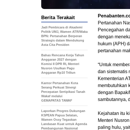
Penabanten.c
Berita Terakait
Pertanahan Na
Jadi Pembicara di Akademi
Pencegahan da
Politik UMJ, Wamen ATR/Waka
BPN: Pertanahan Berperan
dengan menekan
Strategis dalam Mendukung
hukum (APH) da
Asta Cita Presiden
pertanahan mak
Bahas Rencana Kerja Tahun
Anggaran 2027 dengan
Komisi II DPR RI, Menteri
“Untuk memberan
Nusron Usulkan Pagu
dan sistematis
Anggaran Rp10 Triliun
Kementerian AT
Kantor Pertanahan Kota
membutuhkan ko
Serang Perkuat Sinergi
Percepatan Sertipikasi Tanah
dengan Bapak/I
Wakaf melalui
sambutannya, di
GEMAPATAS TAWAF
Laporkan Progres Dukungan
Kejahatan itu k
KSPEAN Papua Selatan,
Wamen Ossy Tegaskan
Menteri Nusron 
Landasan Kuat untuk Agenda
paling hulu, yai
Pembangunan Nasional