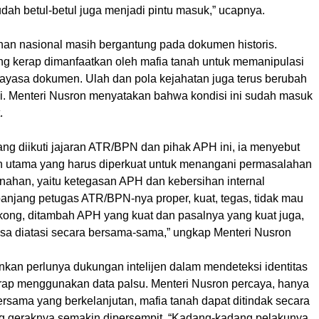
udah betul-betul juga menjadi pintu masuk,” ucapnya.
han nasional masih bergantung pada dokumen historis.
ng kerap dimanfaatkan oleh mafia tanah untuk memanipulasi
ayasa dokumen. Ulah dan pola kejahatan juga terus berubah
i. Menteri Nusron menyatakan bahwa kondisi ini sudah masuk
.
ng diikuti jajaran ATR/BPN dan pihak APH ini, ia menyebut
 utama yang harus diperkuat untuk menangani permasalahan
anahan, yaitu ketegasan APH dan kebersihan internal
njang petugas ATR/BPN-nya proper, kuat, tegas, tidak mau
ikong, ditambah APH yang kuat dan pasalnya yang kuat juga,
bisa diatasi secara bersama-sama,” ungkap Menteri Nusron
nkan perlunya dukungan intelijen dalam mendeteksi identitas
rap menggunakan data palsu. Menteri Nusron percaya, hanya
rsama yang berkelanjutan, mafia tanah dapat ditindak secara
ang geraknya semakin dipersempit. “Kadang-kadang pelakunya