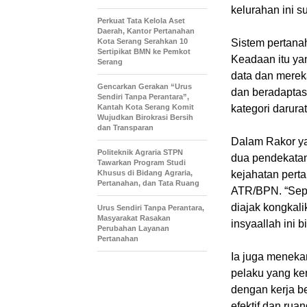
kelurahan ini s
Perkuat Tata Kelola Aset
Daerah, Kantor Pertanahan
Kota Serang Serahkan 10
Sistem pertana
Sertipikat BMN ke Pemkot
Keadaan itu ya
Serang
data dan merek
Gencarkan Gerakan “Urus
dan beradaptas
Sendiri Tanpa Perantara”,
Kantah Kota Serang Komit
kategori darurat
Wujudkan Birokrasi Bersih
dan Transparan
Dalam Rakor ya
Politeknik Agraria STPN
dua pendekatan
Tawarkan Program Studi
Khusus di Bidang Agraria,
kejahatan pert
Pertanahan, dan Tata Ruang
ATR/BPN. “Sepa
diajak kongkal
Urus Sendiri Tanpa Perantara,
Masyarakat Rasakan
insyaallah ini 
Perubahan Layanan
Pertanahan
Ia juga meneka
pelaku yang ke
dengan kerja be
efektif dan ru