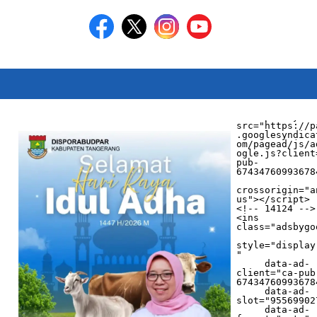
<script async 
src="https://p
.googlesyndica
om/pagead/js/a
ogle.js?client
pub-
674347609936784
crossorigin="a
us"></script>

<!-- 14124 -->

<ins 
class="adsbygo
style="display
"

     data-ad-
client="ca-pub
674347609936784
     data-ad-
slot="955699027
     data-ad-