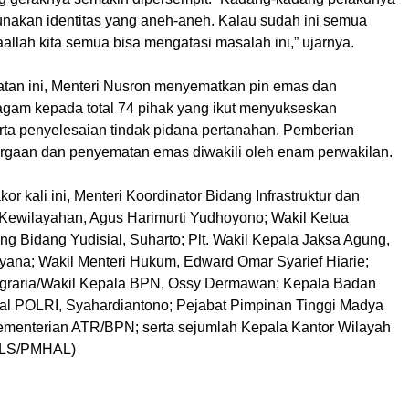
unakan identitas yang aneh-aneh. Kalau sudah ini semua
aallah kita semua bisa mengatasi masalah ini,” ujarnya.
an ini, Menteri Nusron menyematkan pin emas dan
gam kepada total 74 pihak yang ikut menyukseskan
ta penyelesaian tindak pidana pertanahan. Pemberian
gaan dan penyematan emas diwakili oleh enam perwakilan.
or kali ini, Menteri Koordinator Bidang Infrastruktur dan
ewilayahan, Agus Harimurti Yudhoyono; Wakil Ketua
 Bidang Yudisial, Suharto; Plt. Wakil Kepala Jaksa Agung,
ana; Wakil Menteri Hukum, Edward Omar Syarief Hiarie;
Agraria/Wakil Kepala BPN, Ossy Dermawan; Kepala Badan
al POLRI, Syahardiantono; Pejabat Pimpinan Tinggi Madya
menterian ATR/BPN; serta sejumlah Kepala Kantor Wilayah
 (LS/PMHAL)