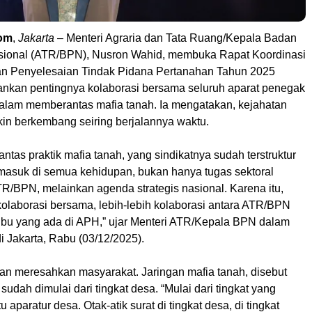
om
,
Jakarta
– Menteri Agraria dan Tata Ruang/Kepala Badan
sional (ATR/BPN), Nusron Wahid, membuka Rapat Koordinasi
n Penyelesaian Tindak Pidana Pertanahan Tahun 2025
kan pentingnya kolaborasi bersama seluruh aparat penegak
lam memberantas mafia tanah. Ia mengatakan, kejahatan
in berkembang seiring berjalannya waktu.
tas praktik mafia tanah, yang sindikatnya sudah terstruktur
 masuk di semua kehidupan, bukan hanya tugas sektoral
R/BPN, melainkan agenda strategis nasional. Karena itu,
laborasi bersama, lebih-lebih kolaborasi antara ATR/BPN
bu yang ada di APH,” ujar Menteri ATR/Kepala BPN dalam
 Jakarta, Rabu (03/12/2025).
ian meresahkan masyarakat. Jaringan mafia tanah, disebut
sudah dimulai dari tingkat desa. “Mulai dari tingkat yang
tu aparatur desa. Otak-atik surat di tingkat desa, di tingkat