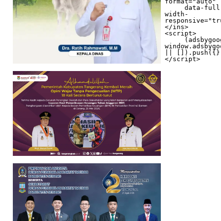
format="auto"

     data-full-
width-
responsive="tr
</ins>

<script>

     (adsbygoogle = 
window.adsbygo
|| []).push({})
</script>