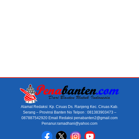
Alamat Redaksi: Kp. Ciruas Ds. Ranjeng Kec. Ciruas Kab.
Serang – Provinsi Banten No Telpon : 081383903473 –
087887542920 Email Redaksi penabanten2@gmail.com
Penanur.ramadhani@yahoo.com