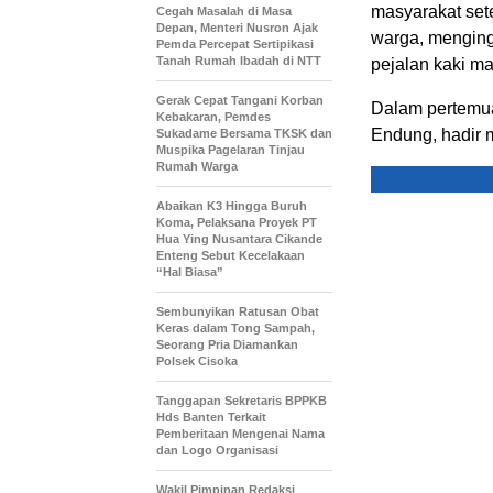
masyarakat set
Cegah Masalah di Masa
Depan, Menteri Nusron Ajak
warga, menginga
Pemda Percepat Sertipikasi
Tanah Rumah Ibadah di NTT
pejalan kaki m
Gerak Cepat Tangani Korban
Dalam pertemua
Kebakaran, Pemdes
Endung, hadir 
Sukadame Bersama TKSK dan
Muspika Pagelaran Tinjau
Rumah Warga
Abaikan K3 Hingga Buruh
Koma, Pelaksana Proyek PT
Hua Ying Nusantara Cikande
Enteng Sebut Kecelakaan
“Hal Biasa”
Sembunyikan Ratusan Obat
Keras dalam Tong Sampah,
Seorang Pria Diamankan
Polsek Cisoka
Tanggapan Sekretaris BPPKB
Hds Banten Terkait
Pemberitaan Mengenai Nama
dan Logo Organisasi
Wakil Pimpinan Redaksi