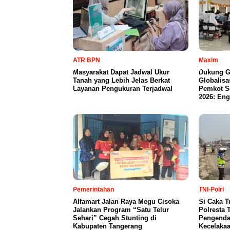
ATR BPN
Maxim
Masyarakat Dapat Jadwal Ukur
Dukung G
Tanah yang Lebih Jelas Berkat
Globalisa
Layanan Pengukuran Terjadwal
Pemkot S
2026: Eng
Pemerintahan
TNI-Polri
Alfamart Jalan Raya Megu Cisoka
Si Caka T
Jalankan Program “Satu Telur
Polresta 
Sehari” Cegah Stunting di
Pengendar
Kabupaten Tangerang
Kecelaka