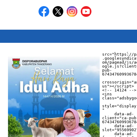
<script async 
src="https://p
.googlesyndica
om/pagead/js/a
ogle.js?client
pub-
674347609936784
crossorigin="a
us"></script>

<!-- 14124 -->

<ins 
class="adsbygo
style="display
"

     data-ad-
client="ca-pub
674347609936784
     data-ad-
slot="955699027
     data-ad-