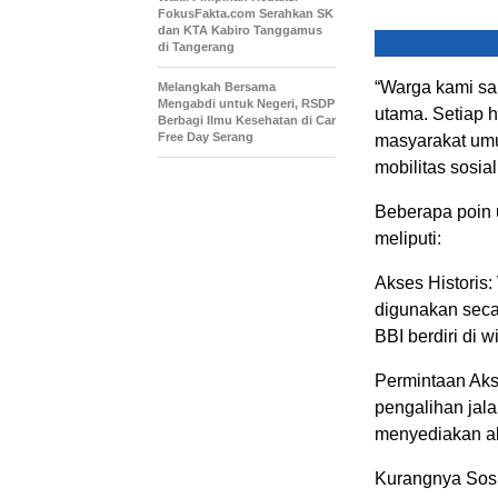
FokusFakta.com Serahkan SK
dan KTA Kabiro Tanggamus
di Tangerang
“Warga kami san
Melangkah Bersama
Mengabdi untuk Negeri, RSDP
utama. Setiap h
Berbagi Ilmu Kesehatan di Car
Free Day Serang
masyarakat umu
mobilitas sosial
Beberapa poin 
meliputi:
Akses Historis
digunakan seca
BBI berdiri di w
Permintaan Aks
pengalihan jala
menyediakan ak
Kurangnya Sosi