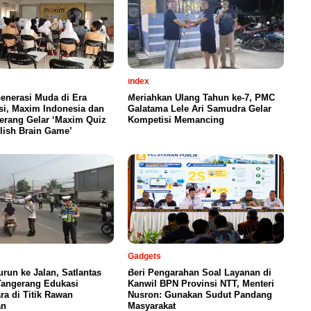
index
enerasi Muda di Era
Meriahkan Ulang Tahun ke-7, PMC
si, Maxim Indonesia dan
Galatama Lele Ari Samudra Gelar
erang Gelar ‘Maxim Quiz
Kompetisi Memancing
lish Brain Game’
Gadgets
urun ke Jalan, Satlantas
Beri Pengarahan Soal Layanan di
Tangerang Edukasi
Kanwil BPN Provinsi NTT, Menteri
a di Titik Rawan
Nusron: Gunakan Sudut Pandang
an
Masyarakat