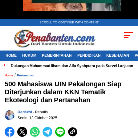
SCROLL TO CONTINUE WITH CONTENT
HOME
HUKUM
PEMERINTAHAN
PENDIDIKAN
KESEHATAN
P
Dukungan Muhammad Ilham dan Alfa Syahputra pada Survei Lanjutan 
/
Home
Pertanahan
500 Mahasiswa UIN Pekalongan Siap
Diterjunkan dalam KKN Tematik
Ekoteologi dan Pertanahan
Redaksi
- Penulis
Senin, 13 Oktober 2025