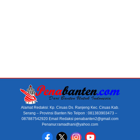
Alamat Redaksi: Kp. Ciruas Ds. Ranjeng Kec. Ciruas Kab.
Serang – Provinsi Banten No Telpon : 081383903473 –
087887542920 Email Redaksi penabanten2@gmail.com
Penanur.ramadhani@yahoo.com