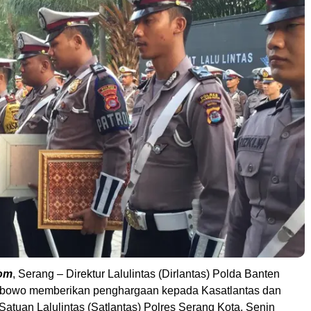
om
, Serang – Direktur Lalulintas (Dirlantas) Polda Banten
bowo memberikan penghargaan kepada Kasatlantas dan
Satuan Lalulintas (Satlantas) Polres Serang Kota, Senin