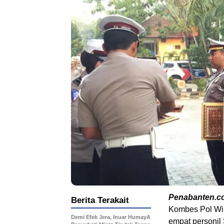
Penabanten.c
Berita Terakait
Kombes Pol Wi
Demi Efek Jera, Inuar HumayA
empat personil 