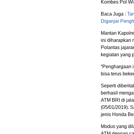
Kombes Pol Wi
Baca Juga :
Ta
Diganjar Peng
Mantan Kapolr
ini diharapkan
Polantas jajara
kegiatan yang p
“Penghargaan i
bisa terus beke
Seperti diberit
berhasil meng
ATM BRI di jal
(05/01/2019). 
jenis Honda Be
Modus yang dil
ATM dengan car