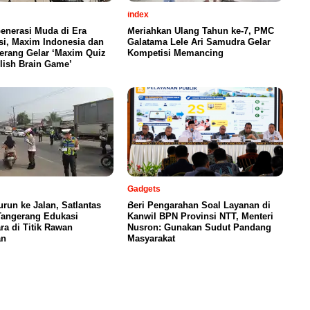
index
enerasi Muda di Era
Meriahkan Ulang Tahun ke-7, PMC
si, Maxim Indonesia dan
Galatama Lele Ari Samudra Gelar
erang Gelar ‘Maxim Quiz
Kompetisi Memancing
lish Brain Game’
Gadgets
urun ke Jalan, Satlantas
Beri Pengarahan Soal Layanan di
Tangerang Edukasi
Kanwil BPN Provinsi NTT, Menteri
a di Titik Rawan
Nusron: Gunakan Sudut Pandang
an
Masyarakat