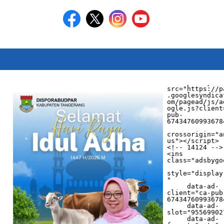
<script async 
src="https://p
.googlesyndica
om/pagead/js/a
ogle.js?client
pub-
674347609936784
crossorigin="a
us"></script>

<!-- 14124 -->

<ins 
class="adsbygo
style="display
"

     data-ad-
client="ca-pub
674347609936784
     data-ad-
slot="955699027
     data-ad-