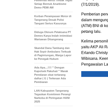
Pemerhati Minta Tindak Tegas
Setiap Bentuk Anarkisme
(7/1/2019).
Demo PEMI AW
Pemberian peng
Korban Perampasan Motor di
dalam mengungk
Tangerang Desak Polisi
Tangani Serius Kasusnya
(ATM) BNI di k
petang lalu.
Diduga Oknum Pelaksana PT
Demes Karya Indah intimidasi
Wartawan Ditangerang
Kelima personi
yaitu AKP Ali R
Skandal Dana Tambang dan
Hak Sopir Ambulans Terkuak
Erlando Christ
di Pagintungan, Warga Lapor
Wibisana. Keem
ke Penegak Hukum
Pengawalan Lalu
Ada Apa…!!!! ” Dengan
Kapolsek Pakuhaii ” Marak
Peredaran obat terlarang
daftar ( G ) Terkesan Ada
Pembiaran
LAN Kabupaten Tangerang
Tegaskan Komitmen Perangi
Narkoba di Peringatan HANI
2025