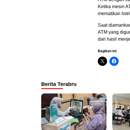
Ketika mesin A
mematikan listr
Saat diamankan
ATM yang digun
dari hasil men
Bagikan ini:
Berita Terabru