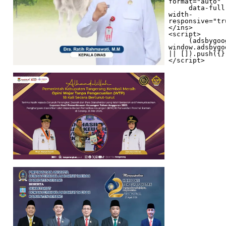
format="auto"

     data-full-
width-
responsive="tr
</ins>

<script>

     (adsbygoogle = 
window.adsbygo
|| []).push({})
</script>