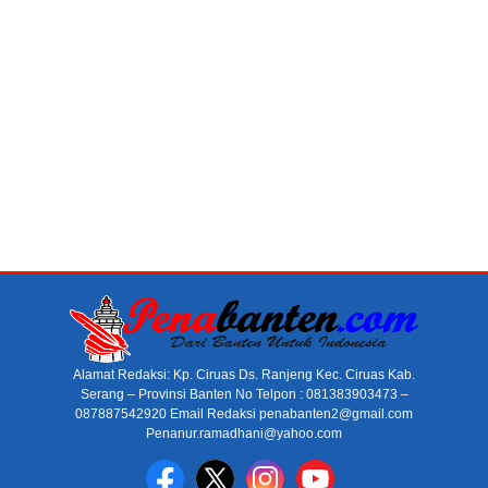
Alamat Redaksi: Kp. Ciruas Ds. Ranjeng Kec. Ciruas Kab.
Serang – Provinsi Banten No Telpon : 081383903473 –
087887542920 Email Redaksi penabanten2@gmail.com
Penanur.ramadhani@yahoo.com