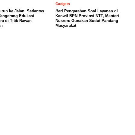
Gadgets
urun ke Jalan, Satlantas
Beri Pengarahan Soal Layanan di
Tangerang Edukasi
Kanwil BPN Provinsi NTT, Menteri
a di Titik Rawan
Nusron: Gunakan Sudut Pandang
an
Masyarakat