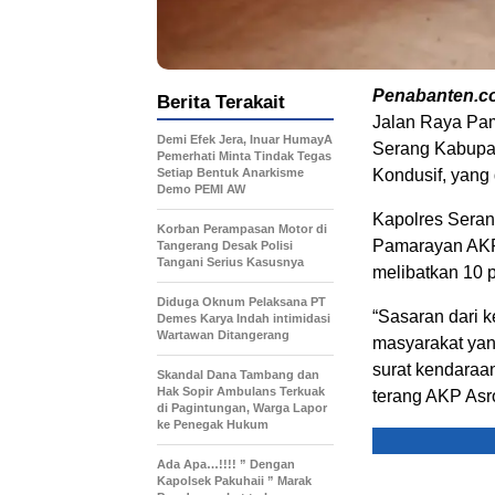
Penabanten.c
Berita Terakait
Jalan Raya Pam
Demi Efek Jera, Inuar HumayA
Serang Kabupat
Pemerhati Minta Tindak Tegas
Setiap Bentuk Anarkisme
Kondusif, yang
Demo PEMI AW
Kapolres Seran
Korban Perampasan Motor di
Pamarayan AKP 
Tangerang Desak Polisi
Tangani Serius Kasusnya
melibatkan 10 p
Diduga Oknum Pelaksana PT
“Sasaran dari k
Demes Karya Indah intimidasi
Wartawan Ditangerang
masyarakat yan
surat kendaraan
Skandal Dana Tambang dan
Hak Sopir Ambulans Terkuak
terang AKP Asro
di Pagintungan, Warga Lapor
ke Penegak Hukum
Ada Apa…!!!! ” Dengan
Kapolsek Pakuhaii ” Marak