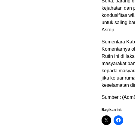
Serta, barang b
kejahatan dan 
kondusifitas wi
untuk saling b
Asroji.
Sementara Kabi
Komentarnya o
Rutin ini di l
masyarakat ban
kepada masyara
jika keluar ru
keselamatan di
Sumber : (Adm
Bagikan ini: