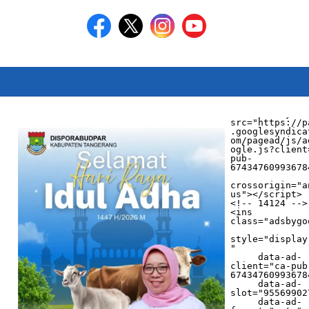
<script async 
src="https://p
.googlesyndica
om/pagead/js/a
ogle.js?client
pub-
674347609936784
crossorigin="a
us"></script>

<!-- 14124 -->

<ins 
class="adsbygo
style="display
"

     data-ad-
client="ca-pub
674347609936784
     data-ad-
slot="955699027
     data-ad-