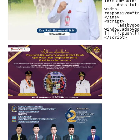
format="auto"

     data-full-
width-
responsive="tr
</ins>

<script>

     (adsbygoogle = 
window.adsbygo
|| []).push({})
</script>