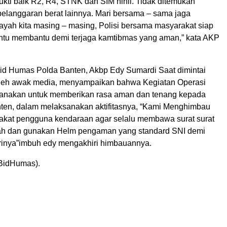
ukti baik R2, R4, STNK dan SIM nihil. Tidak ditemukan
pelanggaran berat lainnya. Mari bersama – sama jaga
layah kita masing – masing, Polisi bersama masyarakat siap
antu membantu demi terjaga kamtibmas yang aman,” kata AKP
d Humas Polda Banten, Akbp Edy Sumardi Saat dimintai
leh awak media, menyampaikan bahwa Kegiatan Operasi
aksanakan untuk memberikan rasa aman dan tenang kepada
ten, dalam melaksanakan aktifitasnya, “Kami Menghimbau
kat pengguna kendaraan agar selalu membawa surat surat
mah dan gunakan Helm pengaman yang standard SNI demi
rinya”imbuh edy mengakhiri himbauannya.
BidHumas).