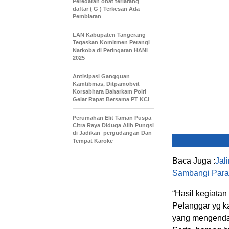
Peredaran obat terlarang
daftar ( G ) Terkesan Ada
Pembiaran
LAN Kabupaten Tangerang
Tegaskan Komitmen Perangi
Narkoba di Peringatan HANI
2025
Antisipasi Gangguan
Kamtibmas, Ditpamobvit
Korsabhara Baharkam Polri
Gelar Rapat Bersama PT KCI
Perumahan Elit Taman Puspa
Citra Raya Diduga Alih Pungsi
di Jadikan pergudangan Dan
Tempat Karoke
Baca Juga :
Jal
Sambangi Para
“Hasil kegiatan
Pelanggar yg k
yang mengenda