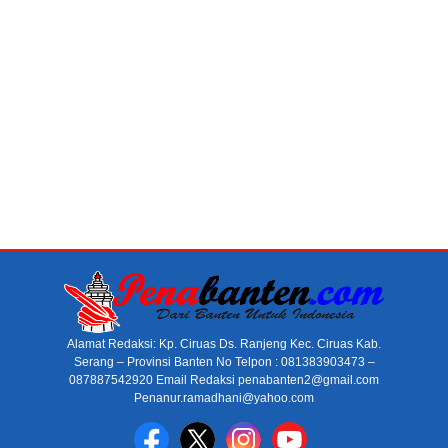
Alamat Redaksi: Kp. Ciruas Ds. Ranjeng Kec. Ciruas Kab.
Serang – Provinsi Banten No Telpon : 081383903473 –
087887542920 Email Redaksi penabanten2@gmail.com
Penanur.ramadhani@yahoo.com