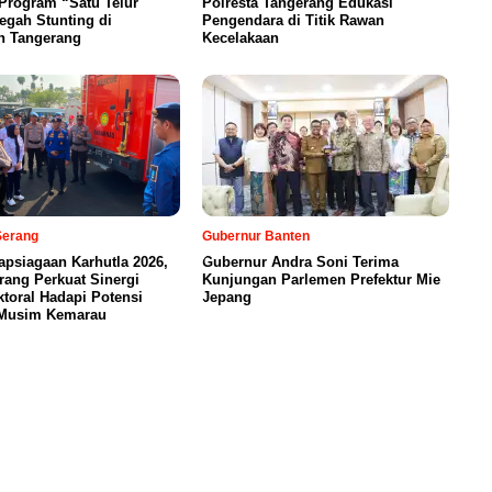
Program “Satu Telur
Polresta Tangerang Edukasi
egah Stunting di
Pengendara di Titik Rawan
n Tangerang
Kecelakaan
Serang
Gubernur Banten
apsiagaan Karhutla 2026,
Gubernur Andra Soni Terima
rang Perkuat Sinergi
Kunjungan Parlemen Prefektur Mie
ktoral Hadapi Potensi
Jepang
Musim Kemarau