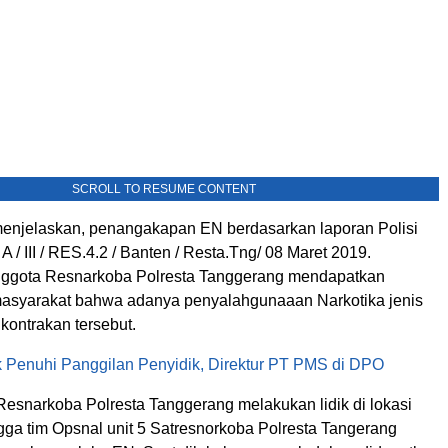
SCROLL TO RESUME CONTENT
njelaskan, penangakapan EN berdasarkan laporan Polisi
A / III / RES.4.2 / Banten / Resta.Tng/ 08 Maret 2019.
nggota Resnarkoba Polresta Tanggerang mendapatkan
 masyarakat bahwa adanya penyalahgunaaan Narkotika jenis
kontrakan tersebut.
k Penuhi Panggilan Penyidik, Direktur PT PMS di DPO
Resnarkoba Polresta Tanggerang melakukan lidik di lokasi
gga tim Opsnal unit 5 Satresnorkoba Polresta Tangerang