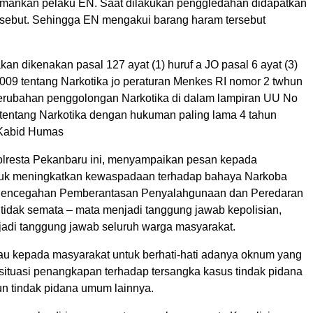
mankan pelaku EN. Saat dilakukan penggledahan didapatkan
ersebut. Sehingga EN mengakui barang haram tersebut
an dikenakan pasal 127 ayat (1) huruf a JO pasal 6 ayat (3)
09 tentang Narkotika jo peraturan Menkes RI nomor 2 twhun
erubahan penggolongan Narkotika di dalam lampiran UU No
tentang Narkotika dengan hukuman paling lama 4 tahun
 Kabid Humas
lresta Pekanbaru ini, menyampaikan pesan kepada
tuk meningkatkan kewaspadaan terhadap bahaya Narkoba
Pencegahan Pemberantasan Penyalahgunaan dan Peredaran
tidak semata – mata menjadi tanggung jawab kepolisian,
adi tanggung jawab seluruh warga masyarakat.
 kepada masyarakat untuk berhati-hati adanya oknum yang
ituasi penangkapan terhadap tersangka kasus tindak pidana
 tindak pidana umum lainnya.