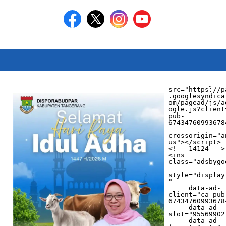
<script async 
src="https://p
.googlesyndica
om/pagead/js/a
ogle.js?client
pub-
674347609936784
crossorigin="a
us"></script>

<!-- 14124 -->

<ins 
class="adsbygo
style="display
"

     data-ad-
client="ca-pub
674347609936784
     data-ad-
slot="955699027
     data-ad-