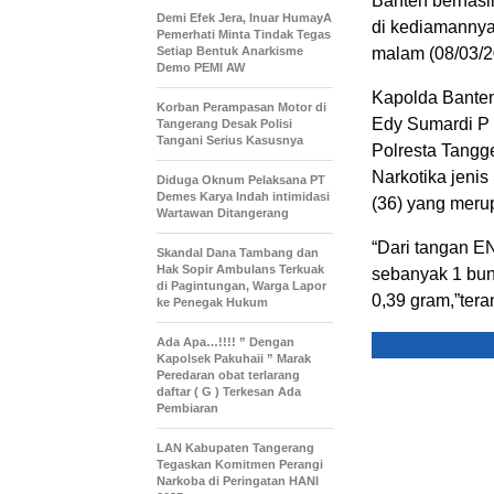
Banten berhasi
Demi Efek Jera, Inuar HumayA
di kediamannya
Pemerhati Minta Tindak Tegas
Setiap Bentuk Anarkisme
malam (08/03/2
Demo PEMI AW
Kapolda Banten
Korban Perampasan Motor di
Edy Sumardi P
Tangerang Desak Polisi
Tangani Serius Kasusnya
Polresta Tangg
Narkotika jeni
Diduga Oknum Pelaksana PT
Demes Karya Indah intimidasi
(36) yang meru
Wartawan Ditangerang
“Dari tangan EN
Skandal Dana Tambang dan
Hak Sopir Ambulans Terkuak
sebanyak 1 bun
di Pagintungan, Warga Lapor
0,39 gram,”ter
ke Penegak Hukum
Ada Apa…!!!! ” Dengan
Kapolsek Pakuhaii ” Marak
Peredaran obat terlarang
daftar ( G ) Terkesan Ada
Pembiaran
LAN Kabupaten Tangerang
Tegaskan Komitmen Perangi
Narkoba di Peringatan HANI