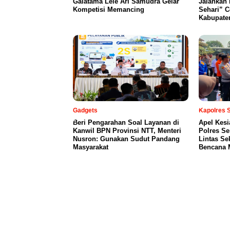
Galatama Lele Ari Samudra Gelar
Jalankan 
Kompetisi Memancing
Sehari” C
Kabupate
Gadgets
Kapolres 
Beri Pengarahan Soal Layanan di
Apel Kesi
Kanwil BPN Provinsi NTT, Menteri
Polres Se
Nusron: Gunakan Sudut Pandang
Lintas Se
Masyarakat
Bencana 