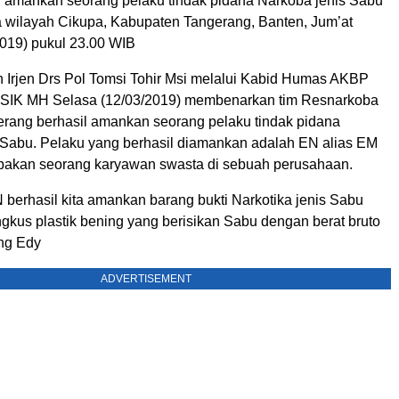
l amankan seorang pelaku tindak pidana Narkoba jenis Sabu
 wilayah Cikupa, Kabupaten Tangerang, Banten, Jum’at
019) pukul 23.00 WIB
 Irjen Drs Pol Tomsi Tohir Msi melalui Kabid Humas AKBP
 SIK MH Selasa (12/03/2019) membenarkan tim Resnarkoba
erang berhasil amankan seorang pelaku tindak pidana
s Sabu. Pelaku yang berhasil diamankan adalah EN alias EM
pakan seorang karyawan swasta di sebuah perusahaan.
 berhasil kita amankan barang bukti Narkotika jenis Sabu
gkus plastik bening yang berisikan Sabu dengan berat bruto
ang Edy
ADVERTISEMENT