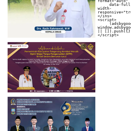
format="auto"

     data-full-
width-
responsive="tr
</ins>

<script>

     (adsbygoogle = 
window.adsbygo
|| []).push({})
</script>