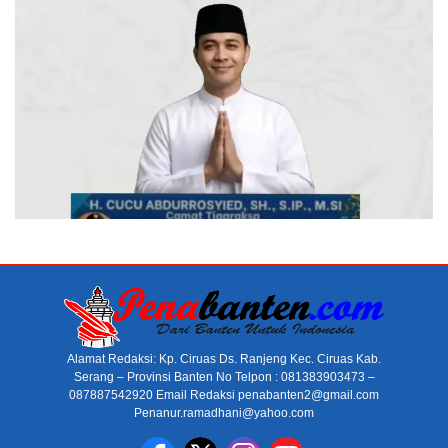
Alamat Redaksi: Kp. Ciruas Ds. Ranjeng Kec. Ciruas Kab.
Serang – Provinsi Banten No Telpon : 081383903473 –
087887542920 Email Redaksi penabanten2@gmail.com
Penanur.ramadhani@yahoo.com