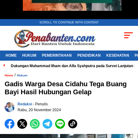
SCROLL TO CONTINUE WITH CONTENT
HOME
HUKUM
PEMERINTAHAN
PENDIDIKAN
KESEHATAN
P
Dukungan Muhammad Ilham dan Alfa Syahputra pada Survei Lanjutan 
/
Home
Hukum
Gadis Warga Desa Cidahu Tega Buang
Bayi Hasil Hubungan Gelap
Redaksi
- Penulis
Rabu, 20 November 2024