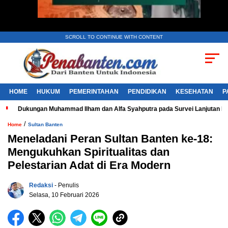
SCROLL TO CONTINUE WITH CONTENT
HOME
HUKUM
PEMERINTAHAN
PENDIDIKAN
KESEHATAN
P
Dukungan Muhammad Ilham dan Alfa Syahputra pada Survei Lanjutan 
/
Home
Sultan Banten
Meneladani Peran Sultan Banten ke-18:
Mengukuhkan Spiritualitas dan
Pelestarian Adat di Era Modern
Redaksi
- Penulis
Selasa, 10 Februari 2026