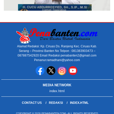
Alamat Redaksi: Kp. Ciruas Ds. Ranjeng Kec. Ciruas Kab.
Serang – Provinsi Banten No Telpon : 081383903473 –
087887542920 Email Redaksi penabanten2@gmail.com
Penanur.ramadhani@yahoo.com
MEDIA NETWORK
index.html
CONTACT US
REDAKSI
INDEX.HTML
COPYRIGHT © 2026 PENABANTEN.COM - ALL RIGHTS RESERVED