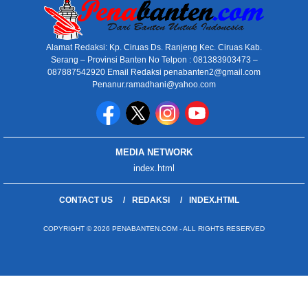
Alamat Redaksi: Kp. Ciruas Ds. Ranjeng Kec. Ciruas Kab.
Serang – Provinsi Banten No Telpon : 081383903473 –
087887542920 Email Redaksi penabanten2@gmail.com
Penanur.ramadhani@yahoo.com
MEDIA NETWORK
index.html
CONTACT US
REDAKSI
INDEX.HTML
COPYRIGHT © 2026 PENABANTEN.COM - ALL RIGHTS RESERVED