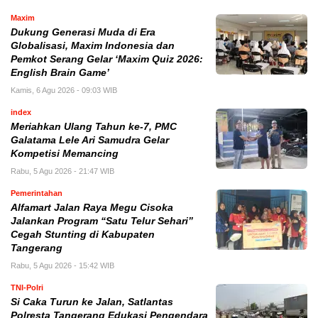
Maxim
Dukung Generasi Muda di Era
Globalisasi, Maxim Indonesia dan
Pemkot Serang Gelar ‘Maxim Quiz 2026:
English Brain Game’
Kamis, 6 Agu 2026 - 09:03 WIB
index
Meriahkan Ulang Tahun ke-7, PMC
Galatama Lele Ari Samudra Gelar
Kompetisi Memancing
Rabu, 5 Agu 2026 - 21:47 WIB
Pemerintahan
Alfamart Jalan Raya Megu Cisoka
Jalankan Program “Satu Telur Sehari”
Cegah Stunting di Kabupaten
Tangerang
Rabu, 5 Agu 2026 - 15:42 WIB
TNI-Polri
Si Caka Turun ke Jalan, Satlantas
Polresta Tangerang Edukasi Pengendara