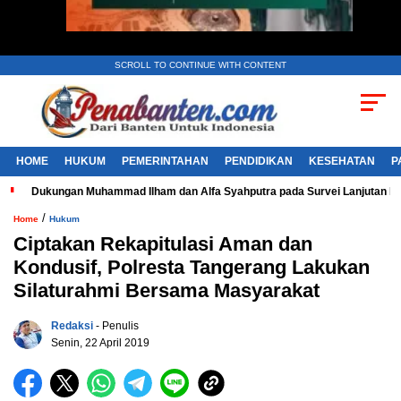
SCROLL TO CONTINUE WITH CONTENT
HOME
HUKUM
PEMERINTAHAN
PENDIDIKAN
KESEHATAN
P
Dukungan Muhammad Ilham dan Alfa Syahputra pada Survei Lanjutan 
/
Home
Hukum
Ciptakan Rekapitulasi Aman dan
Kondusif, Polresta Tangerang Lakukan
Silaturahmi Bersama Masyarakat
Redaksi
- Penulis
Senin, 22 April 2019