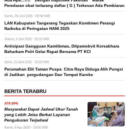
Ada Apa…!!!! ” Dengan Kapolsek Pakuhaii ” Marak
Peredaran obat terlarang daftar ( G ) Terkesan Ada Pembiaran
Kamis, 26 Juni 2025 - 09:48 WIB
LAN Kabupaten Tangerang Tegaskan Komitmen Perangi
Narkoba di Peringatan HANI 2025
Selasa, 3 Juni 2025 - 20:10 WIB
Antisipasi Gangguan Kamtibmas, Ditpamobvit Korsabhara
Baharkam Polri Gelar Rapat Bersama PT KCI
Senin, 21 April 2025 - 19:23 WIB
Perumahan Elit Taman Puspa Citra Raya Diduga Alih Pungsi
di Jadikan pergudangan Dan Tempat Karoke
BERITA TERABRU
ATR BPN
Masyarakat Dapat Jadwal Ukur Tanah
yang Lebih Jelas Berkat Layanan
Pengukuran Terjadwal
Kamis, 6 Agu 2026 - 16:00 WIB