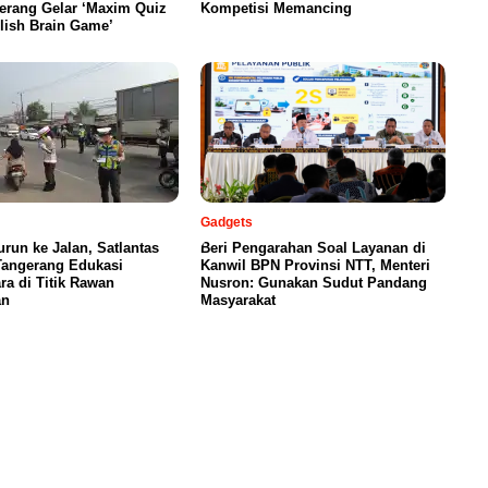
erang Gelar ‘Maxim Quiz
Kompetisi Memancing
lish Brain Game’
Gadgets
urun ke Jalan, Satlantas
Beri Pengarahan Soal Layanan di
Tangerang Edukasi
Kanwil BPN Provinsi NTT, Menteri
a di Titik Rawan
Nusron: Gunakan Sudut Pandang
an
Masyarakat