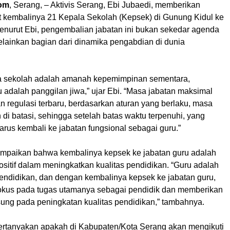
om
, Serang, – Aktivis Serang, Ebi Jubaedi, memberikan
it kembalinya 21 Kepala Sekolah (Kepsek) di Gunung Kidul ke
Menurut Ebi, pengembalian jabatan ini bukan sekedar agenda
melainkan bagian dari dinamika pengabdian di dunia
a sekolah adalah amanah kepemimpinan sementara,
adalah panggilan jiwa,” ujar Ebi. “Masa jabatan maksimal
n regulasi terbaru, berdasarkan aturan yang berlaku, masa
 di batasi, sehingga setelah batas waktu terpenuhi, yang
rus kembali ke jabatan fungsional sebagai guru.”
mpaikan bahwa kembalinya kepsek ke jabatan guru adalah
sitif dalam meningkatkan kualitas pendidikan. “Guru adalah
endidikan, dan dengan kembalinya kepsek ke jabatan guru,
okus pada tugas utamanya sebagai pendidik dan memberikan
sung pada peningkatan kualitas pendidikan,” tambahnya.
rtanyakan apakah di Kabupaten/Kota Serang akan mengikuti