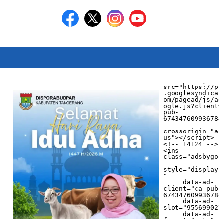
<script async 
src="https://p
.googlesyndica
om/pagead/js/a
ogle.js?client
pub-
674347609936784
crossorigin="a
us"></script>

<!-- 14124 -->

<ins 
class="adsbygo
style="display
"

     data-ad-
client="ca-pub
674347609936784
     data-ad-
slot="955699027
     data-ad-