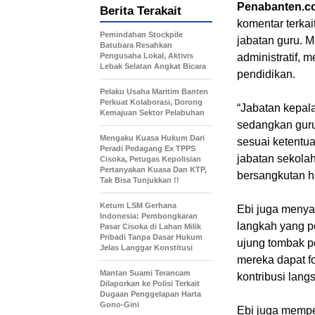
Penabanten.c
Berita Terakait
komentar terka
Pemindahan Stockpile
jabatan guru. 
Batubara Resahkan
Pengusaha Lokal, Aktivis
administratif, 
Lebak Selatan Angkat Bicara
pendidikan.
Pelaku Usaha Maritim Banten
Perkuat Kolaborasi, Dorong
“Jabatan kepal
Kemajuan Sektor Pelabuhan
sedangkan guru 
Mengaku Kuasa Hukum Dari
sesuai ketentua
Peradi Pedagang Ex TPPS
jabatan sekolah
Cisoka, Petugas Kepolisian
Pertanyakan Kuasa Dan KTP,
bersangkutan ha
Tak Bisa Tunjukkan !!
Ketum LSM Gerhana
Ebi juga menya
Indonesia: Pembongkaran
langkah yang po
Pasar Cisoka di Lahan Milik
Pribadi Tanpa Dasar Hukum
ujung tombak p
Jelas Langgar Konstitusi
mereka dapat f
Mantan Suami Terancam
kontribusi lang
Dilaporkan ke Polisi Terkait
Dugaan Penggelapan Harta
Gono-Gini
Ebi juga mempe