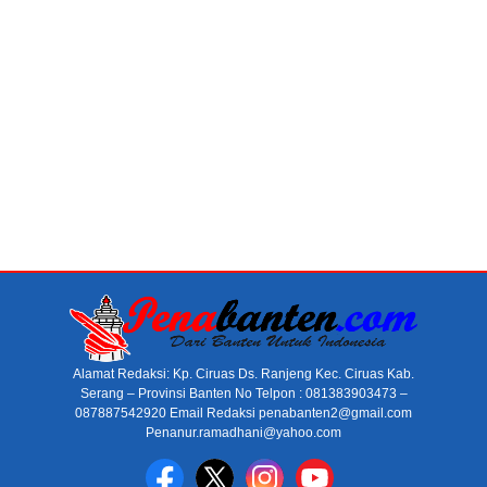
Alamat Redaksi: Kp. Ciruas Ds. Ranjeng Kec. Ciruas Kab.
Serang – Provinsi Banten No Telpon : 081383903473 –
087887542920 Email Redaksi penabanten2@gmail.com
Penanur.ramadhani@yahoo.com