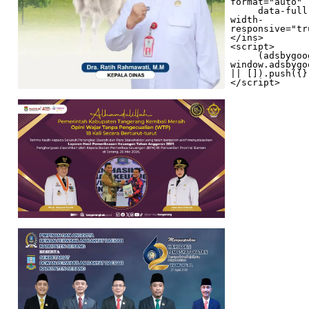
format="auto"

     data-full-
width-
responsive="tr
</ins>

<script>

     (adsbygoogle = 
window.adsbygo
|| []).push({})
</script>