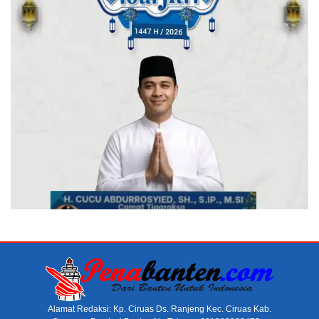
Alamat Redaksi: Kp. Ciruas Ds. Ranjeng Kec. Ciruas Kab.