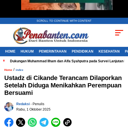
SCROLL TO CONTINUE WITH CONTENT
HOME
HUKUM
PEMERINTAHAN
PENDIDIKAN
KESEHATAN
P
Dukungan Muhammad Ilham dan Alfa Syahputra pada Survei Lanjutan 
/
Home
index
Ustadz di Cikande Terancam Dilaporkan
Setelah Diduga Menikahkan Perempuan
Bersuami
Redaksi
- Penulis
Rabu, 1 Oktober 2025