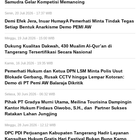
Samudra Gelar Kompetisi Memancing
Senin, 20 Juli 2026 - 17:37 WIB
Demi Efek Jera, Inuar HumayA Pemerhati Minta Tindak Tegas
Setiap Bentuk Anarkisme Demo PEMI AW
Minggu, 19 Juli 2026 - 15:00 WIB
Dukung Kualitas Dakwah, 430 Mualim Al-Qur’an di
Tangerang Tersertifikasi Secara Nasional
Kamis, 16 Juli 2026 - 19:35 WIB
Pemerhati Hukum dan Ketua DPN LSM Minta Polis Usut
Blokade Gerbang, Rusak CCTV hingga Lempar Kotoran:
Demo di PT Pemi AW Balaraja Dikritik
Selasa, 30 Juni 2026 - 06:32 WIB
Pihak PT Gradya Murni Utama, Meilina Tourisina Dampingin
Kantor Hukum Firdaus Oiwobo, S.H., dan Partner Sukses
Ratakan Lahan Jungjing
Minggu, 28 Juni 2026 - 12:12 WIB
DPC PDI Perjuangan Kabupaten Tangerang Hadir Layanan
Kansultan Hukum Gratis Hari Fastival Bukan Bung Karno