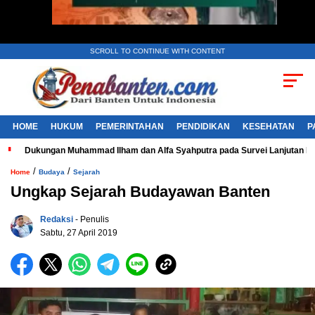
SCROLL TO CONTINUE WITH CONTENT
HOME
HUKUM
PEMERINTAHAN
PENDIDIKAN
KESEHATAN
P
Dukungan Muhammad Ilham dan Alfa Syahputra pada Survei Lanjutan 
/
/
Home
Budaya
Sejarah
Ungkap Sejarah Budayawan Banten
Redaksi
- Penulis
Sabtu, 27 April 2019