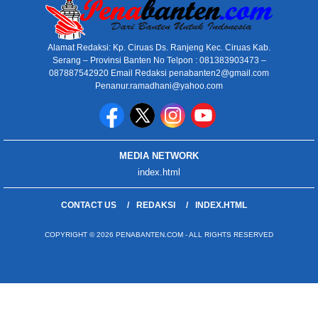
Alamat Redaksi: Kp. Ciruas Ds. Ranjeng Kec. Ciruas Kab.
Serang – Provinsi Banten No Telpon : 081383903473 –
087887542920 Email Redaksi penabanten2@gmail.com
Penanur.ramadhani@yahoo.com
MEDIA NETWORK
index.html
CONTACT US
REDAKSI
INDEX.HTML
COPYRIGHT © 2026 PENABANTEN.COM - ALL RIGHTS RESERVED