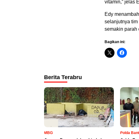
vitamin,” jelas 
Edy menambahka
selanjutnya ti
semakin parah 
Bagikan ini:
Berita Terabru
MBG
Polda Ban