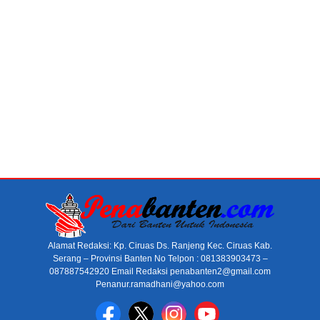
Alamat Redaksi: Kp. Ciruas Ds. Ranjeng Kec. Ciruas Kab.
Serang – Provinsi Banten No Telpon : 081383903473 –
087887542920 Email Redaksi penabanten2@gmail.com
Penanur.ramadhani@yahoo.com