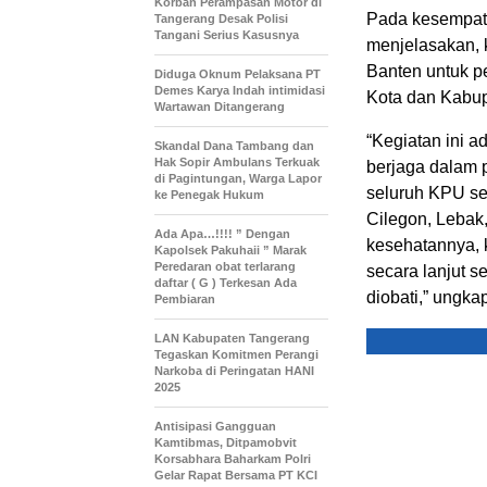
Korban Perampasan Motor di
Pada kesempata
Tangerang Desak Polisi
Tangani Serius Kasusnya
menjelasakan, 
Banten untuk p
Diduga Oknum Pelaksana PT
Demes Karya Indah intimidasi
Kota dan Kabup
Wartawan Ditangerang
“Kegiatan ini 
Skandal Dana Tambang dan
Hak Sopir Ambulans Terkuak
berjaga dalam 
di Pagintungan, Warga Lapor
seluruh KPU se
ke Penegak Hukum
Cilegon, Lebak,
Ada Apa…!!!! ” Dengan
kesehatannya, 
Kapolsek Pakuhaii ” Marak
Peredaran obat terlarang
secara lanjut 
daftar ( G ) Terkesan Ada
diobati,” ungka
Pembiaran
LAN Kabupaten Tangerang
Tegaskan Komitmen Perangi
Narkoba di Peringatan HANI
2025
Antisipasi Gangguan
Kamtibmas, Ditpamobvit
Korsabhara Baharkam Polri
Gelar Rapat Bersama PT KCI