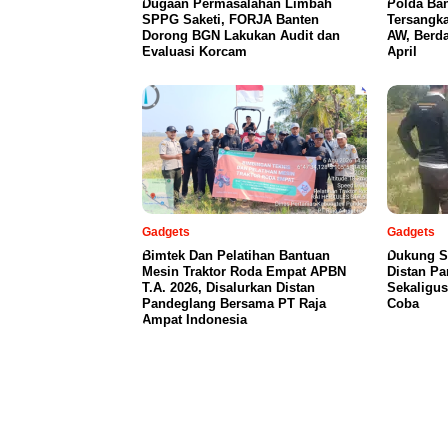
Dugaan Permasalahan Limbah
Polda Ba
SPPG Saketi, FORJA Banten
Tersangka
Dorong BGN Lakukan Audit dan
AW, Berd
Evaluasi Korcam
April
Gadgets
Gadgets
Bimtek Dan Pelatihan Bantuan
Dukung S
Mesin Traktor Roda Empat APBN
Distan P
T.A. 2026, Disalurkan Distan
Sekaligus
Pandeglang Bersama PT Raja
Coba
Ampat Indonesia