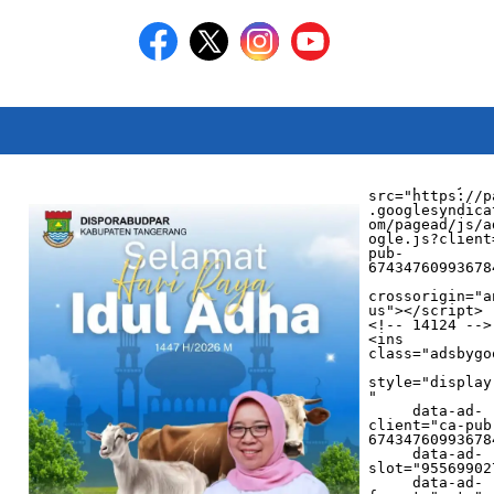
<script async 
src="https://p
.googlesyndica
om/pagead/js/a
ogle.js?client
pub-
674347609936784
crossorigin="a
us"></script>

<!-- 14124 -->

<ins 
class="adsbygo
style="display
"

     data-ad-
client="ca-pub
674347609936784
     data-ad-
slot="955699027
     data-ad-