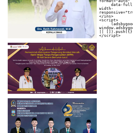
format="auto"

     data-full-
width-
responsive="tr
</ins>

<script>

     (adsbygoogle = 
window.adsbygo
|| []).push({})
</script>