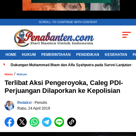
SCROLL TO CONTINUE WITH CONTENT
HOME
HUKUM
PEMERINTAHAN
PENDIDIKAN
KESEHATAN
P
Dukungan Muhammad Ilham dan Alfa Syahputra pada Survei Lanjutan 
/
Home
Hukum
Terlibat Aksi Pengeroyoka, Caleg PDI-
Perjuangan Dilaporkan ke Kepolisian
Redaksi
- Penulis
Rabu, 24 April 2019