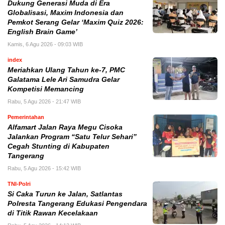
Dukung Generasi Muda di Era
Globalisasi, Maxim Indonesia dan
Pemkot Serang Gelar ‘Maxim Quiz 2026:
English Brain Game’
Kamis, 6 Agu 2026 - 09:03 WIB
index
Meriahkan Ulang Tahun ke-7, PMC
Galatama Lele Ari Samudra Gelar
Kompetisi Memancing
Rabu, 5 Agu 2026 - 21:47 WIB
Pemerintahan
Alfamart Jalan Raya Megu Cisoka
Jalankan Program “Satu Telur Sehari”
Cegah Stunting di Kabupaten
Tangerang
Rabu, 5 Agu 2026 - 15:42 WIB
TNI-Polri
Si Caka Turun ke Jalan, Satlantas
Polresta Tangerang Edukasi Pengendara
di Titik Rawan Kecelakaan