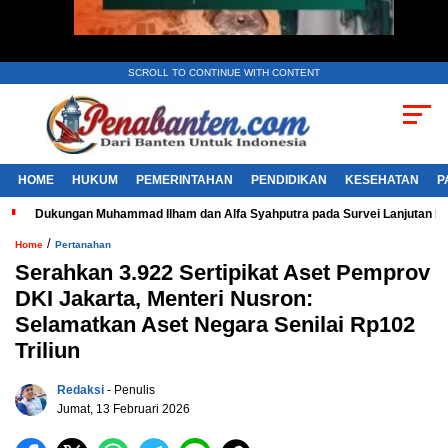
SCROLL TO CONTINUE WITH CONTENT
HOME
HUKUM
PEMERINTAHAN
PENDIDIKAN
KESEHATAN
P
Dukungan Muhammad Ilham dan Alfa Syahputra pada Survei Lanjutan 
/
Home
Pertanahan
Serahkan 3.922 Sertipikat Aset Pemprov
DKI Jakarta, Menteri Nusron:
Selamatkan Aset Negara Senilai Rp102
Triliun
Redaksi
- Penulis
Jumat, 13 Februari 2026