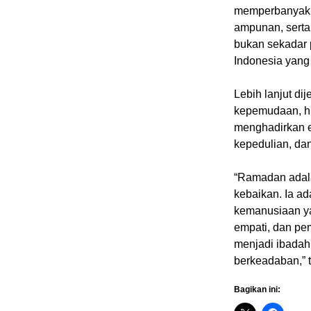
memperbanyak 
ampunan, sert
bukan sekadar
Indonesia yang 
Lebih lanjut dij
kepemudaan, hi
menghadirkan e
kepedulian, d
“Ramadan adala
kebaikan. Ia ad
kemanusiaan ya
empati, dan pe
menjadi ibadah
berkeadaban,” t
Bagikan ini: