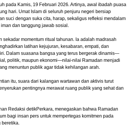
tuh pada Kamis, 19 Februari 2026. Artinya, awal ibadah puasa
ung hari. Umat Islam di seluruh penjuru negeri bersiap
n suci dengan suka cita, harap, sekaligus refleksi mendalam
n iman dan tanggung jawab sosial.
sekadar momentum ritual tahunan. Ia adalah madrasah
ghadirkan latihan kejujuran, kesabaran, empati, dan
iri. Dalam suasana bangsa yang terus bergerak dinamis—
ial, politik, maupun ekonomi—nilai-nilai Ramadan menjadi
ang menuntun publik agar tidak kehilangan arah.
tian itu, suara dari kalangan wartawan dan aktivis turut
yerukan pentingnya merawat ruang publik yang sehat dan
nan Redaksi detikPerkara, menegaskan bahwa Ramadan
um bagi insan pers untuk mempertegas komitmen pada
 beretika.