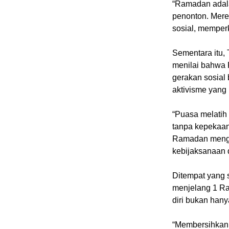
“Ramadan adala
penonton. Mere
sosial, memper
Sementara itu, 
menilai bahwa
gerakan sosial 
aktivisme yang 
“Puasa melatih 
tanpa kepekaan
Ramadan menga
kebijaksanaan d
Ditempat yang
menjelang 1 R
diri bukan hanya
“Membersihkan h