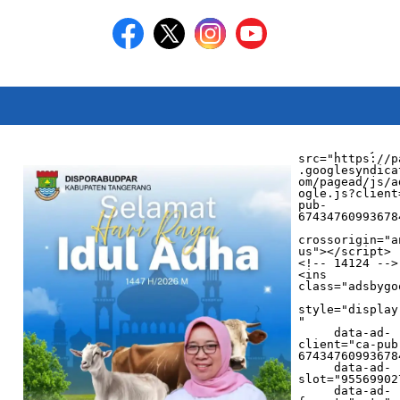
<script async 
src="https://p
.googlesyndica
om/pagead/js/a
ogle.js?client
pub-
674347609936784
crossorigin="a
us"></script>

<!-- 14124 -->

<ins 
class="adsbygo
style="display
"

     data-ad-
client="ca-pub
674347609936784
     data-ad-
slot="955699027
     data-ad-