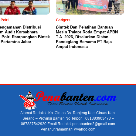
Polri
Gadgets
engamanan Distribusi
Bimtek Dan Pelatihan Bantuan
im Audit Korsabhara
Mesin Traktor Roda Empat APBN
 Polri Rampungkan Bintek
T.A. 2026, Disalurkan Distan
 Pertamina Jabar
Pandeglang Bersama PT Raja
Ampat Indonesia
Alamat Redaksi: Kp. Ciruas Ds. Ranjeng Kec. Ciruas Kab.
Serang – Provinsi Banten No Telpon : 081383903473 –
087887542920 Email Redaksi penabanten2@gmail.com
Penanur.ramadhani@yahoo.com