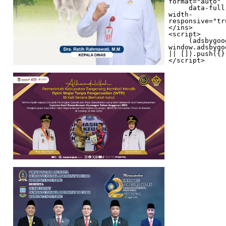
format="auto"

     data-full-
width-
responsive="tr
</ins>

<script>

     (adsbygoogle = 
window.adsbygo
|| []).push({})
</script>