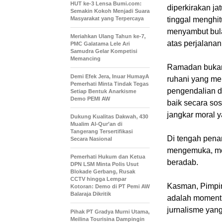
HUT ke-3 Lensa Bumi.com:
diperkirakan ja
Semakin Kokoh Menjadi Suara
Masyarakat yang Terpercaya
tinggal menghit
menyambut bula
Meriahkan Ulang Tahun ke-7,
atas perjalana
PMC Galatama Lele Ari
Samudra Gelar Kompetisi
Memancing
Ramadan bukan 
Demi Efek Jera, Inuar HumayA
ruhani yang men
Pemerhati Minta Tindak Tegas
pengendalian d
Setiap Bentuk Anarkisme
Demo PEMI AW
baik secara sos
jangkar moral y
Dukung Kualitas Dakwah, 430
Mualim Al-Qur’an di
Tangerang Tersertifikasi
Di tengah penan
Secara Nasional
mengemuka, men
Pemerhati Hukum dan Ketua
beradab.
DPN LSM Minta Polis Usut
Blokade Gerbang, Rusak
CCTV hingga Lempar
Kasman, Pimpi
Kotoran: Demo di PT Pemi AW
Balaraja Dikritik
adalah moment
jurnalisme yang
Pihak PT Gradya Murni Utama,
Meilina Tourisina Dampingin