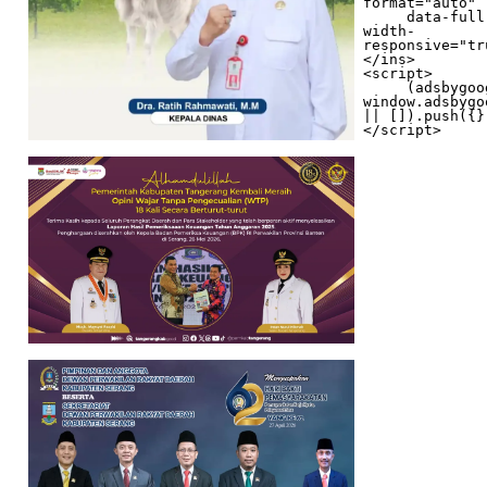
format="auto"

     data-full-
width-
responsive="tr
</ins>

<script>

     (adsbygoogle = 
window.adsbygo
|| []).push({})
</script>