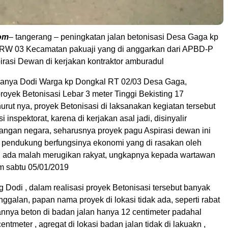
om
– tangerang – peningkatan jalan betonisasi Desa Gaga kp
RW 03 Kecamatan pakuaji yang di anggarkan dari APBD-P
irasi Dewan di kerjakan kontraktor amburadul
manya Dodi Warga kp Dongkal RT 02/03 Desa Gaga,
oyek Betonisasi Lebar 3 meter Tinggi Bekisting 17
rut nya, proyek Betonisasi di laksanakan kegiatan tersebut
i inspektorat, karena di kerjakan asal jadi, disinyalir
angan negara, seharusnya proyek pagu Aspirasi dewan ini
 pendukung berfungsinya ekonomi yang di rasakan oleh
ng ada malah merugikan rakyat, ungkapnya kepada wartawan
m sabtu 05/01/2019
 Dodi , dalam realisasi proyek Betonisasi tersebut banyak
ggalan, papan nama proyek di lokasi tidak ada, seperti rabat
annya beton di badan jalan hanya 12 centimeter padahal
ntmeter , agregat di lokasi badan jalan tidak di lakuakn ,