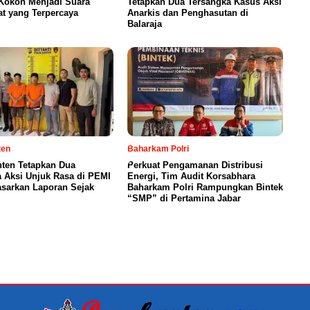
Kokoh Menjadi Suara
Tetapkan Dua Tersangka Kasus Aksi
t yang Terpercaya
Anarkis dan Penghasutan di
Balaraja
ten
Baharkam Polri
nten Tetapkan Dua
Perkuat Pengamanan Distribusi
 Aksi Unjuk Rasa di PEMI
Energi, Tim Audit Korsabhara
asarkan Laporan Sejak
Baharkam Polri Rampungkan Bintek
“SMP” di Pertamina Jabar