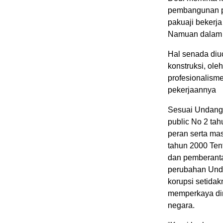
pembangunan p
pakuaji bekerja
Namuan dalam 
Hal senada diu
konstruksi, oleh
profesionalism
pekerjaannya
Sesuai Undang 
public No 2 tah
peran serta ma
tahun 2000 Ten
dan pemberanta
perubahan Und
korupsi setid
memperkaya dir
negara.