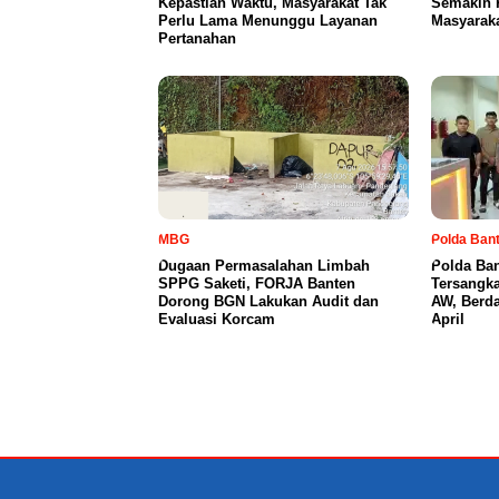
Kepastian Waktu, Masyarakat Tak
Semakin 
Perlu Lama Menunggu Layanan
Masyaraka
Pertanahan
MBG
Polda Ban
Dugaan Permasalahan Limbah
Polda Ba
SPPG Saketi, FORJA Banten
Tersangka
Dorong BGN Lakukan Audit dan
AW, Berd
Evaluasi Korcam
April