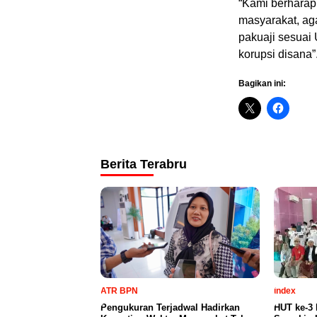
“Kami berharap
masyarakat, aga
pakuaji sesuai 
korupsi disana”.
Bagikan ini:
Berita Terabru
ATR BPN
index
Pengukuran Terjadwal Hadirkan
HUT ke-3