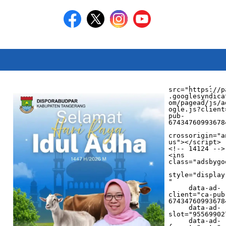
<script async 
src="https://p
.googlesyndica
om/pagead/js/a
ogle.js?client
pub-
674347609936784
crossorigin="a
us"></script>

<!-- 14124 -->

<ins 
class="adsbygo
style="display
"

     data-ad-
client="ca-pub
674347609936784
     data-ad-
slot="955699027
     data-ad-