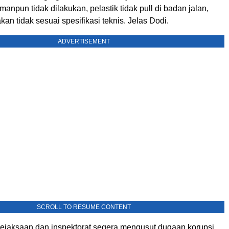
anpun tidak dilakukan, pelastik tidak pull di badan jalan,
kan tidak sesuai spesifikasi teknis. Jelas Dodi.
ADVERTISEMENT
SCROLL TO RESUME CONTENT
ejaksaan dan inspektorat segera mengusut dugaan korupsi