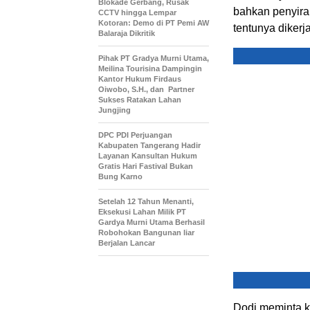
Blokade Gerbang, Rusak
bahkan penyiram
CCTV hingga Lempar
Kotoran: Demo di PT Pemi AW
tentunya dikerja
Balaraja Dikritik
Pihak PT Gradya Murni Utama,
Meilina Tourisina Dampingin
Kantor Hukum Firdaus
Oiwobo, S.H., dan Partner
Sukses Ratakan Lahan
Jungjing
DPC PDI Perjuangan
Kabupaten Tangerang Hadir
Layanan Kansultan Hukum
Gratis Hari Fastival Bukan
Bung Karno
Setelah 12 Tahun Menanti,
Eksekusi Lahan Milik PT
Gardya Murni Utama Berhasil
Robohokan Bangunan liar
Berjalan Lancar
Dodi meminta k