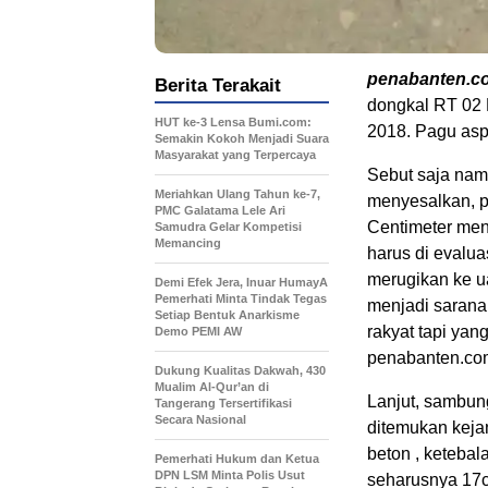
penabanten.c
Berita Terakait
dongkal RT 02 
HUT ke-3 Lensa Bumi.com:
2018. Pagu asp
Semakin Kokoh Menjadi Suara
Masyarakat yang Terpercaya
Sebut saja na
Meriahkan Ulang Tahun ke-7,
menyesalkan, pr
PMC Galatama Lele Ari
Centimeter menu
Samudra Gelar Kompetisi
Memancing
harus di evaluas
merugikan ke u
Demi Efek Jera, Inuar HumayA
Pemerhati Minta Tindak Tegas
menjadi sarana
Setiap Bentuk Anarkisme
rakyat tapi ya
Demo PEMI AW
penabanten.co
Dukung Kualitas Dakwah, 430
Mualim Al-Qur’an di
Lanjut, sambung
Tangerang Tersertifikasi
Secara Nasional
ditemukan kejan
beton , ketebal
Pemerhati Hukum dan Ketua
DPN LSM Minta Polis Usut
seharusnya 17ce