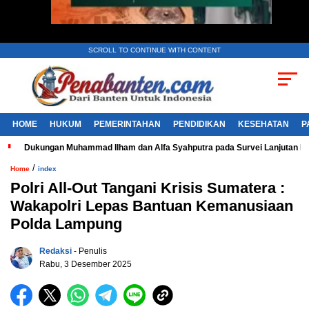
SCROLL TO CONTINUE WITH CONTENT
HOME
HUKUM
PEMERINTAHAN
PENDIDIKAN
KESEHATAN
P
Dukungan Muhammad Ilham dan Alfa Syahputra pada Survei Lanjutan 
/
Home
index
Polri All-Out Tangani Krisis Sumatera :
Wakapolri Lepas Bantuan Kemanusiaan
Polda Lampung
Redaksi
- Penulis
Rabu, 3 Desember 2025