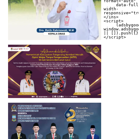
format="auto"

     data-full-
width-
responsive="tr
</ins>

<script>

     (adsbygoogle = 
window.adsbygo
|| []).push({})
</script>