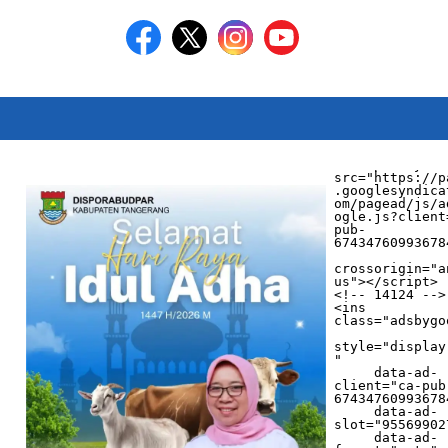
<script async 
src="https://p
.googlesyndica
om/pagead/js/a
ogle.js?client
pub-
674347609936784
crossorigin="a
us"></script>

<!-- 14124 -->

<ins 
class="adsbygo
style="display
"

     data-ad-
client="ca-pub
674347609936784
     data-ad-
slot="955699027
     data-ad-