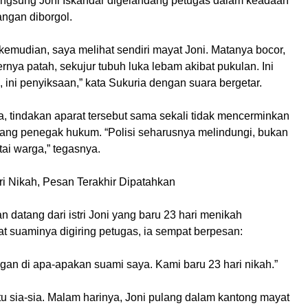
ngsung Joni Iskandar digelandang petugas dalam keadaan
angan diborgol.
kemudian, saya melihat sendiri mayat Joni. Matanya bocor,
rnya patah, sekujur tubuh luka lebam akibat pukulan. Ini
 ini penyiksaan,” kata Sukuria dengan suara bergetar.
, tindakan aparat tersebut sama sekali tidak mencerminkan
orang penegak hukum. “Polisi seharusnya melindungi, bukan
i warga,” tegasnya.
ari Nikah, Pesan Terakhir Dipatahkan
 datang dari istri Joni yang baru 23 hari menikah
t suaminya digiring petugas, ia sempat berpesan:
ngan di apa-apakan suami saya. Kami baru 23 hari nikah.”
u sia-sia. Malam harinya, Joni pulang dalam kantong mayat