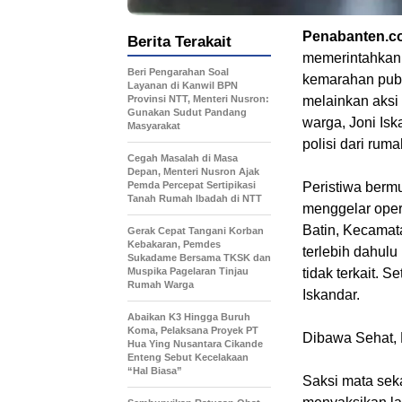
Penabanten.c
Berita Terakait
memerintahkan 
Beri Pengarahan Soal
kemarahan publ
Layanan di Kanwil BPN
Provinsi NTT, Menteri Nusron:
melainkan aksi 
Gunakan Sudut Pandang
warga, Joni Is
Masyarakat
polisi dari rum
Cegah Masalah di Masa
Depan, Menteri Nusron Ajak
Pemda Percepat Sertipikasi
Peristiwa berm
Tanah Rumah Ibadah di NTT
menggelar oper
Batin, Kecamat
Gerak Cepat Tangani Korban
Kebakaran, Pemdes
terlebih dahul
Sukadame Bersama TKSK dan
Muspika Pagelaran Tinjau
tidak terkait. S
Rumah Warga
Iskandar.
Abaikan K3 Hingga Buruh
Koma, Pelaksana Proyek PT
Dibawa Sehat, 
Hua Ying Nusantara Cikande
Enteng Sebut Kecelakaan
“Hal Biasa”
Saksi mata sek