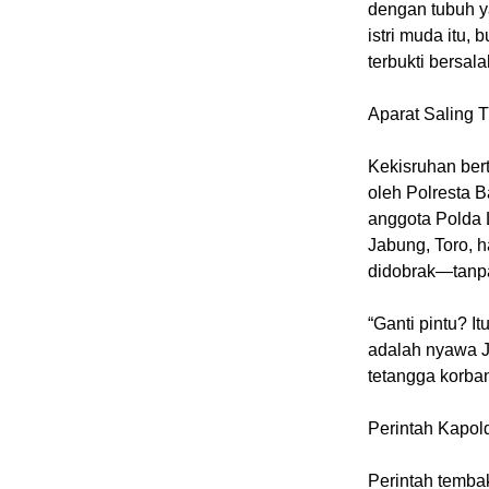
dengan tubuh y
istri muda itu
terbukti bersala
Aparat Saling 
Kekisruhan ber
oleh Polresta 
anggota Polda 
Jabung, Toro, 
didobrak—tanpa
“Ganti pintu? I
adalah nyawa Jo
tetangga korba
Perintah Kapo
Perintah tembak