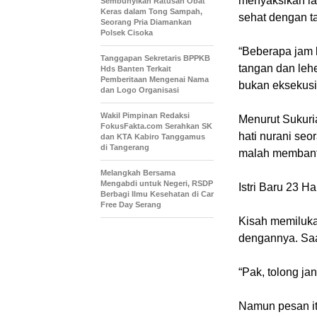
menyaksikan la
Sembunyikan Ratusan Obat
Keras dalam Tong Sampah,
sehat dengan t
Seorang Pria Diamankan
Polsek Cisoka
“Beberapa jam 
Tanggapan Sekretaris BPPKB
tangan dan lehe
Hds Banten Terkait
Pemberitaan Mengenai Nama
bukan eksekusi,
dan Logo Organisasi
Wakil Pimpinan Redaksi
Menurut Sukuria
FokusFakta.com Serahkan SK
hati nurani se
dan KTA Kabiro Tanggamus
di Tangerang
malah membanta
Melangkah Bersama
Mengabdi untuk Negeri, RSDP
Istri Baru 23 H
Berbagi Ilmu Kesehatan di Car
Free Day Serang
Kisah memilukan
dengannya. Saa
“Pak, tolong ja
Namun pesan it