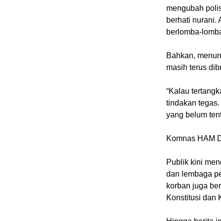
mengubah poli
berhati nurani.
berlomba-lomba
Bahkan, menuru
masih terus dib
“Kalau tertang
tindakan tegas
yang belum tent
Komnas HAM Di
Publik kini me
dan lembaga pe
korban juga be
Konstitusi dan