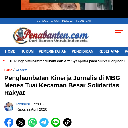
SCROLL TO CONTINUE WITH CONTENT
HOME
HUKUM
PEMERINTAHAN
PENDIDIKAN
KESEHATAN
P
Dukungan Muhammad Ilham dan Alfa Syahputra pada Survei Lanjutan 
/
Home
Gadgets
Penghambatan Kinerja Jurnalis di MBG
Menes Tuai Kecaman Besar Solidaritas
Rakyat
Redaksi
- Penulis
Rabu, 22 April 2026