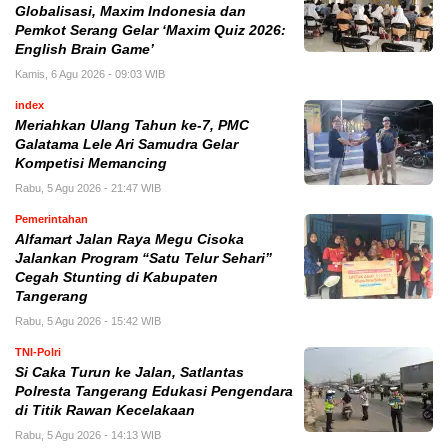
Globalisasi, Maxim Indonesia dan
Pemkot Serang Gelar ‘Maxim Quiz 2026:
English Brain Game’
Kamis, 6 Agu 2026 - 09:03 WIB
index
Meriahkan Ulang Tahun ke-7, PMC
Galatama Lele Ari Samudra Gelar
Kompetisi Memancing
Rabu, 5 Agu 2026 - 21:47 WIB
Pemerintahan
Alfamart Jalan Raya Megu Cisoka
Jalankan Program “Satu Telur Sehari”
Cegah Stunting di Kabupaten
Tangerang
Rabu, 5 Agu 2026 - 15:42 WIB
TNI-Polri
Si Caka Turun ke Jalan, Satlantas
Polresta Tangerang Edukasi Pengendara
di Titik Rawan Kecelakaan
Rabu, 5 Agu 2026 - 14:13 WIB