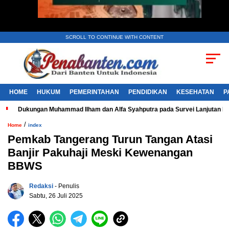
SCROLL TO CONTINUE WITH CONTENT
HOME
HUKUM
PEMERINTAHAN
PENDIDIKAN
KESEHATAN
P
Dukungan Muhammad Ilham dan Alfa Syahputra pada Survei Lanjutan 
/
Home
index
Pemkab Tangerang Turun Tangan Atasi
Banjir Pakuhaji Meski Kewenangan
BBWS
Redaksi
- Penulis
Sabtu, 26 Juli 2025