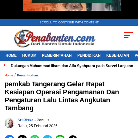
SCROLL TO CONTINUE WITH CONTENT
HOME
HUKUM
PEMERINTAHAN
PENDIDIKAN
KESEHATAN
P
Dukungan Muhammad Ilham dan Alfa Syahputra pada Survei Lanjutan 
/
Home
Pemerintahan
pemkab Tangerang Gelar Rapat
Kesiapan Operasi Pengamanan Dan
Pengaturan Lalu Lintas Angkutan
Tambang
Sri Riska
- Penulis
Rabu, 25 Februari 2026