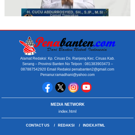
Alamat Redaksi: Kp. Ciruas Ds. Ranjeng Kec. Ciruas Kab.
Serang – Provinsi Banten No Telpon : 081383903473 –
087887542920 Email Redaksi penabanten2@gmail.com
Penanur.ramadhani@yahoo.com
MEDIA NETWORK
index.html
CONTACT US
REDAKSI
INDEX.HTML